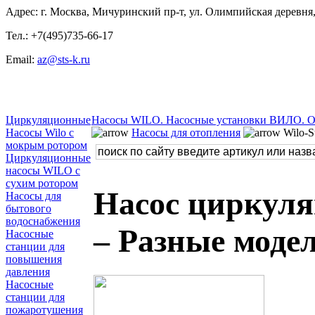
Адрес: г. Москва, Мичуринский пр-т, ул. Олимпийская деревня, 
Тел.: +7(495)735-66-17
Email:
az@sts-k.ru
Циркуляционные
Насосы WILO. Насосные установки ВИЛО. 
Насосы Wilo с
Насосы для отопления
Wilo-S
мокрым ротором
Циркуляционные
насосы WILO с
сухим ротором
Насос циркул
Насосы для
бытового
водоснабжения
– Разные моде
Насосные
станции для
повышения
давления
Насосные
станции для
пожаротушения