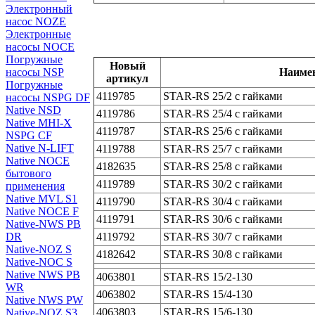
Электронный
насос NOZE
Электронные
насосы NOCE
Погружные
Новый
Наиме
насосы NSP
артикул
Погружные
4119785
STAR-RS 25/2 с гайками
насосы NSPG DF
Native NSD
4119786
STAR-RS 25/4 с гайками
Native MHI-X
4119787
STAR-RS 25/6 с гайками
NSPG CF
Native N-LIFT
4119788
STAR-RS 25/7 с гайками
Native NOCE
4182635
STAR-RS 25/8 с гайками
бытового
4119789
STAR-RS 30/2 с гайками
применения
Native MVL S1
4119790
STAR-RS 30/4 с гайками
Native NOCE F
4119791
STAR-RS 30/6 с гайками
Native-NWS PB
4119792
STAR-RS 30/7 с гайками
DR
Native-NOZ S
4182642
STAR-RS 30/8 с гайками
Native-NOC S
Native NWS PB
4063801
STAR-RS 15/2-130
WR
4063802
STAR-RS 15/4-130
Native NWS PW
4063803
STAR-RS 15/6-130
Native-NOZ S3