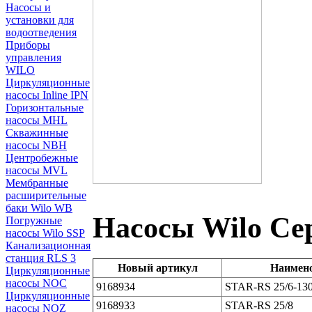
Насосы и
установки для
водоотведения
Приборы
управления
WILO
Циркуляционные
насосы Inline IPN
Горизонтальные
насосы MHL
Скважинные
насосы NBH
Центробежные
насосы MVL
Мембранные
расширительные
баки Wilo WB
Насосы Wilo Се
Погружные
насосы Wilo SSP
Канализационная
станция RLS 3
Новый артикул
Наимен
Циркуляционные
насосы NOC
9168934
STAR-RS 25/6-13
Циркуляционные
9168933
STAR-RS 25/8
насосы NOZ