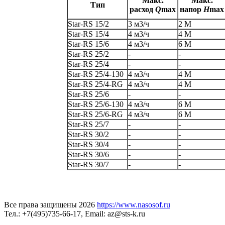
Макс.
Макс.
Тип
расход
Q
max
напор
H
max
Star-RS 15/2
3 м3/ч
2 M
Star-RS 15/4
4 м3/ч
4 M
Star-RS 15/6
4 м3/ч
6 M
Star-RS 25/2
-
-
Star-RS 25/4
-
-
Star-RS 25/4-130
4 м3/ч
4 M
Star-RS 25/4-RG
4 м3/ч
4 M
Star-RS 25/6
-
-
Star-RS 25/6-130
4 м3/ч
6 M
Star-RS 25/6-RG
4 м3/ч
6 M
Star-RS 25/7
-
-
Star-RS 30/2
-
-
Star-RS 30/4
-
-
Star-RS 30/6
-
-
Star-RS 30/7
-
-
Все права защищены 2026
https://www.nasosof.ru
Тел.: +7(495)735-66-17, Email: az@sts-k.ru