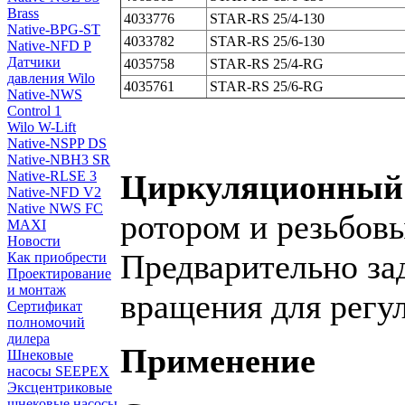
Brass
4033776
STAR-RS 25/4-130
Native-BPG-ST
4033782
STAR-RS 25/6-130
Native-NFD P
Датчики
4035758
STAR-RS 25/4-RG
давления Wilo
4035761
STAR-RS 25/6-RG
Native-NWS
Control 1
Wilo W-Lift
Native-NSPP DS
Native-NBH3 SR
Циркуляционный н
Native-RLSE 3
Native-NFD V2
Native NWS FC
ротором и резьбов
MAXI
Новости
Предварительно за
Как приобрести
Проектирование
и монтаж
вращения для регу
Сертификат
полномочий
дилера
Применение
Шнековые
насосы SEEPEX
Эксцентриковые
шнековые насосы