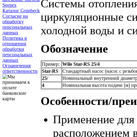
Системы отоплени
Seepex
Каталог Grunbeck
циркуляционные си
Согласие на
обработку
холодной воды и с
персональных
данных
Политика в
отношении
Обозначение
обработки
персональных
данных
Пример:
Wilo Star-RS 25/4
Ограничения
Star-RS
Стандартный насос (насос с резьб
ответственности
25/
Номинальный внутренний диамет
4
Номинальная высота подачи [м] пр
Особенности/пре
Применение для
расположением в