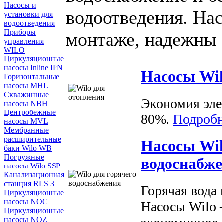
Насосы и
водоотведения. На
установки для
водоотведения
Приборы
монтаже, надежны 
управления
WILO
Циркуляционные
насосы Inline IPN
Насосы Wil
Горизонтальные
насосы MHL
Скважинные
Экономия эле
насосы NBH
Центробежные
80%.
Подробн
насосы MVL
Мембранные
расширительные
Насосы Wil
баки Wilo WB
Погружные
водоснабж
насосы Wilo SSP
Канализационная
станция RLS 3
Горячая вода 
Циркуляционные
насосы NOC
Насосы Wilo 
Циркуляционные
насосы NOZ