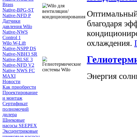
Brass
Native-BPG-ST
Оптимальный
Native-NFD P
Датчики
благодаря эф
давления Wilo
кондиционир
Native-NWS
Control 1
охлаждения.
Wilo W-Lift
Native-NSPP DS
Native-NBH3 SR
Гелиотерми
Native-RLSE 3
Native-NFD V2
Native NWS FC
Энергия солн
MAXI
Новости
Как приобрести
Проектирование
и монтаж
Сертификат
полномочий
дилера
Шнековые
насосы SEEPEX
Эксцентриковые
шнековые насосы