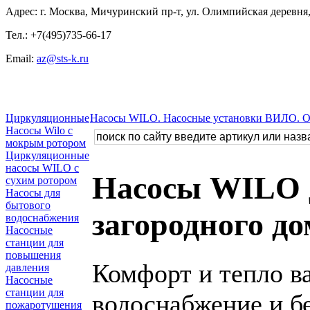
Адрес: г. Москва, Мичуринский пр-т, ул. Олимпийская деревня, 
Тел.: +7(495)735-66-17
Email:
az@sts-k.ru
Циркуляционные
Насосы WILO. Насосные установки ВИЛО. 
Насосы Wilo с
мокрым ротором
Циркуляционные
насосы WILO с
Насосы WILO 
сухим ротором
Насосы для
бытового
загородного до
водоснабжения
Насосные
станции для
повышения
Комфорт и тепло ва
давления
Насосные
станции для
водоснабжение и б
пожаротушения