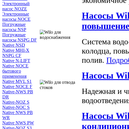
экономичное
Электронный
насос NOZE
Насосы Wil
Электронные
насосы NOCE
повышение 
Погружные
насосы NSP
Погружные
Система водо
насосы NSPG DF
Native NSD
колодца, пов
Native MHI-X
NSPG CF
полив.
Подро
Native N-LIFT
Native NOCE
бытового
Насосы Wil
применения
Native MVL S1
Native NOCE F
Надежная и ч
Native-NWS PB
DR
водоотведени
Native-NOZ S
Native-NOC S
Native NWS PB
Насосы Wil
WR
Native NWS PW
кондицион
Native-NOZ S3