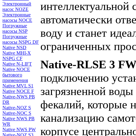
интеллектуальной 
Электронный
насос NOZE
Электронные
автоматически отв
насосы NOCE
Погружные
воду и станет иде
насосы NSP
Погружные
насосы NSPG DF
ограниченных прос
Native NSD
Native MHI-X
NSPG CF
Native-RLSE 3 F
Native N-LIFT
Native NOCE
подключению устан
бытового
применения
Native MVL S1
загрязненной воды
Native NOCE F
Native-NWS PB
фекалий, которые 
DR
Native-NOZ S
Native-NOC S
канализацию самот
Native NWS PB
WR
корпусе центральн
Native NWS PW
Native-NOZ S3