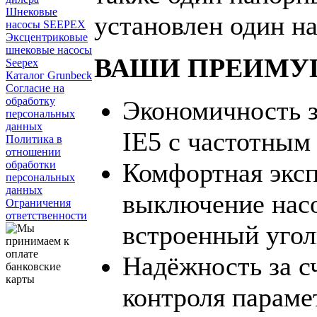
Шнековые
установлен один н
насосы SEEPEX
Эксцентриковые
шнековые насосы
ВАШИ ПРЕИМУ
Seepex
Каталог Grunbeck
Согласие на
обработку
Экономичность з
персональных
данных
IE5 с частотным
Политика в
отношении
Комфортная эксп
обработки
персональных
данных
выключение насо
Ограничения
ответственности
встроенный угол
Надёжность за с
контроля параме