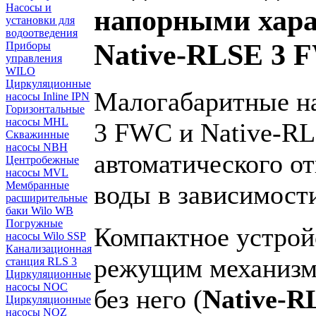
Насосы и
напорными хара
установки для
водоотведения
Native‑RLSE 3 
Приборы
управления
WILO
Циркуляционные
Малогабаритные н
насосы Inline IPN
Горизонтальные
насосы MHL
3 FWC и Native-RL
Скважинные
насосы NBH
автоматического от
Центробежные
насосы MVL
Мембранные
воды в зависимости
расширительные
баки Wilo WB
Погружные
Компактное устрой
насосы Wilo SSP
Канализационная
режущим механизм
станция RLS 3
Циркуляционные
насосы NOC
без него (
Native-R
Циркуляционные
насосы NOZ