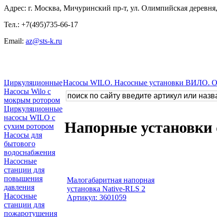
Адрес: г. Москва, Мичуринский пр-т, ул. Олимпийская деревня, 
Тел.: +7(495)735-66-17
Email:
az@sts-k.ru
Циркуляционные
Насосы WILO. Насосные установки ВИЛО. 
Насосы Wilo с
мокрым ротором
Циркуляционные
насосы WILO с
Напорные установки 
сухим ротором
Насосы для
бытового
водоснабжения
Насосные
станции для
повышения
Малогабаритная напорная
давления
установка Native-RLS 2
Насосные
Артикул: 3601059
станции для
пожаротушения