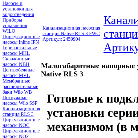
Насосы и
установки для
водоотведения
Канали
Приборы
управления
Канализационная насосная
станци
WILO
станция Native RLS 3 FWC
Циркуляционные
Артикул: 2459904
насосы Inline IPN
Артику
Горизонтальные
насосы MHL
Скважинные
Малогабаритные напорные у
насосы NBH
Центробежные
Native RLS 3
насосы MVL
Мембранные
расширительные
баки Wilo WB
Готовые к под
Погружные
насосы Wilo SSP
Канализационная
установки сери
станция RLS 3
Циркуляционные
механизмом (в 
насосы NOC
Циркуляционные
насосы NOZ