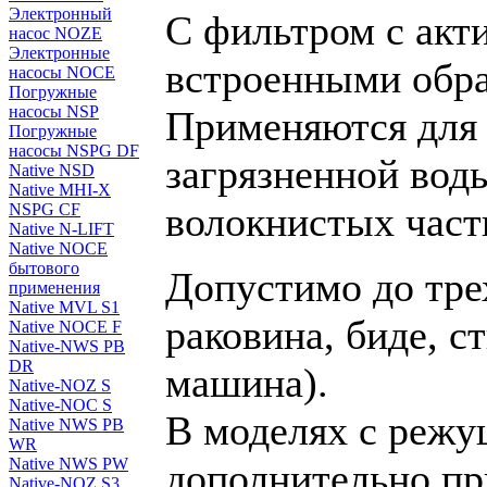
Электронный
С фильтром с акт
насос NOZE
Электронные
встроенными обр
насосы NOCE
Погружные
насосы NSP
Применяются для 
Погружные
насосы NSPG DF
загрязненной вод
Native NSD
Native MHI-X
волокнистых част
NSPG CF
Native N-LIFT
Native NOCE
бытового
Допустимо до тре
применения
Native MVL S1
раковина, биде, с
Native NOCE F
Native-NWS PB
DR
машина).
Native-NOZ S
Native-NOC S
В моделях с реж
Native NWS PB
WR
Native NWS PW
дополнительно пр
Native-NOZ S3