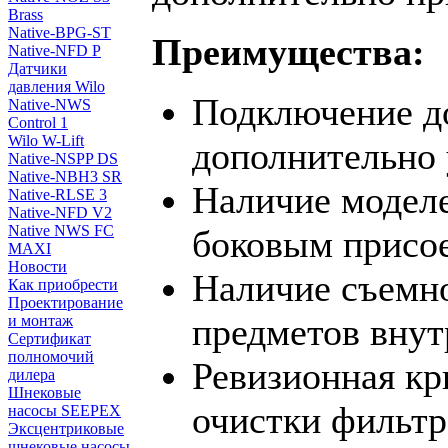
Brass
Native-BPG-ST
Преимущества:
Native-NFD P
Датчики
давления Wilo
Подключение до
Native-NWS
Control 1
Wilo W-Lift
дополнительно 
Native-NSPP DS
Native-NBH3 SR
Наличие моделе
Native-RLSE 3
Native-NFD V2
Native NWS FC
боковым присо
MAXI
Новости
Наличие съемн
Как приобрести
Проектирование
предметов внут
и монтаж
Сертификат
полномочий
Ревизионная кр
дилера
Шнековые
очистки фильтр
насосы SEEPEX
Эксцентриковые
шнековые насосы