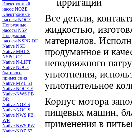
ирригации
Электронный
насос NOZE
Электронные
Все детали, контак
насосы NOCE
Погружные
жидкостью, изготов
насосы NSP
Погружные
материалов. Испол
насосы NSPG DF
Native NSD
продуманное и каче
Native MHI-X
NSPG CF
неподвижного патруб
Native N-LIFT
Native NOCE
уплотнения, исполь
бытового
применения
уплотнительное кол
Native MVL S1
Native NOCE F
Native-NWS PB
Корпус мотора запо
DR
Native-NOZ S
пищевых машин, бла
Native-NOC S
Native NWS PB
WR
применения в питье
Native NWS PW
Native-NOZ S3