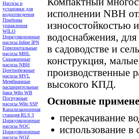
Компактный многос
Насосы и
установки для
исполнении NBH от
водоотведения
Приборы
износостойкостью и
управления
WILO
водоснабжения, для
Циркуляционные
насосы Inline IPN
в садоводстве и сел
Горизонтальные
насосы MHL
конструкция, малые
Скважинные
насосы NBH
производственные р
Центробежные
насосы MVL
высокого КПД.
Мембранные
расширительные
баки Wilo WB
Основные применен
Погружные
насосы Wilo SSP
Канализационная
перекачивание во
станция RLS 3
Циркуляционные
насосы NOC
использование в 
Циркуляционные
насосы NOZ