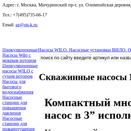
Адрес: г. Москва, Мичуринский пр-т, ул. Олимпийская деревня, 
Тел.: +7(495)735-66-17
Email:
az@sts-k.ru
Циркуляционные
Насосы WILO. Насосные установки ВИЛО. 
Насосы Wilo с
мокрым ротором
Циркуляционные
насосы WILO с
Скважинные насосы
сухим ротором
Насосы для
бытового
водоснабжения
Насосные
Компактный мно
станции для
повышения
насос в 3” испо
давления
Насосные
станции для
пожаротушения