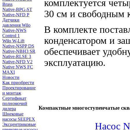
комплектуется чет
Brass
Native-BPG-ST
30 см и свободным 
Native-NFD P
Датчики
давления Wilo
В комплекте постав
Native-NWS
Control 1
конденсатором и защ
Wilo W-Lift
Native-NSPP DS
обеспечивает удобн
Native-NBH3 SR
Native-RLSE 3
эксплуатацию.
Native-NFD V2
Native NWS FC
MAXI
Новости
Как приобрести
Проектирование
и монтаж
Сертификат
полномочий
Компактные многоступенчатые скв
дилера
Шнековые
насосы SEEPEX
Насос N
Эксцентриковые
шнековые насосы