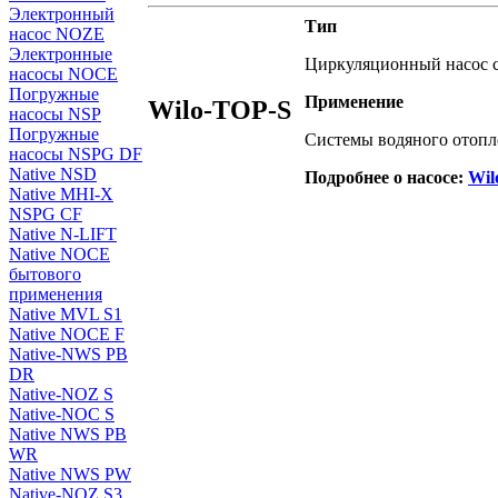
Электронный
Тип
насос NOZE
Электронные
Циркуляционный насос с
насосы NOCE
Погружные
Применение
Wilo-TOP-S
насосы NSP
Погружные
Системы водяного отопл
насосы NSPG DF
Native NSD
Подробнее о насосе:
Wil
Native MHI-X
NSPG CF
Native N-LIFT
Native NOCE
бытового
применения
Native MVL S1
Native NOCE F
Native-NWS PB
DR
Native-NOZ S
Native-NOC S
Native NWS PB
WR
Native NWS PW
Native-NOZ S3