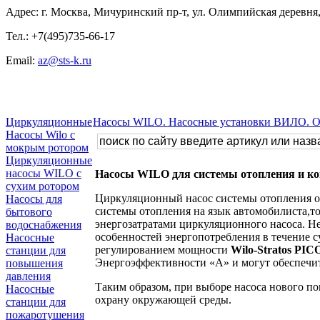
Адрес: г. Москва, Мичуринский пр-т, ул. Олимпийская деревня, 
Тел.: +7(495)735-66-17
Email:
az@sts-k.ru
Циркуляционные
Насосы WILO. Насосные установки ВИЛО. 
Насосы Wilo с
мокрым ротором
Циркуляционные
насосы WILO с
Насосы WILO для системы отопления и к
сухим ротором
Циркуляционный насос системы отопления об
Насосы для
системы отопления на язык автомобилиста,то
бытового
энергозатратами циркуляционного насоса. Н
водоснабжения
особенностей энергопотребления в течение с
Насосные
регулированием мощности
Wilo-Stratos PIC
станции для
Энергоэффективности «А» и могут обеспечит
повышения
давления
Таким образом, при выборе насоса нового пок
Насосные
охрану окружающей среды.
станции для
пожаротушения