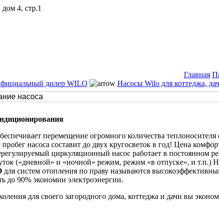
дом 4, стр.1
Главная
П
Официальный дилер WILO
Насосы Wilo для коттеджа, да
ондиционирования
еспечивает перемещение огромного количества теплоносителя о
 пробег насоса составит до двух кругосветок в год! Цена комфо
ерегулируемый циркуляционный насос работает в постоянном ре
уток («дневной» и «ночной» режим, режим «в отпуске», и т.п.)
O
для систем отопления по праву называются высокоэффективны
ь до 90% экономии электроэнергии.
оления для своего загородного дома, коттеджа и дачи вы эконом