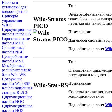
Насосы и
Тип
установки для
водоотведения
Энергоэффективный насо
Приборы
Wilo-Stratos
токам блокировки синхр
управления
перепада давления. С м
PICO
WILO
Циркуляционные
Применение
насосы Inline IPN
Горизонтальные
Для любой системы водя
насосы MHL
Скважинные
Подробнее о насосе:
Wil
насосы NBH
Центробежные
насосы MVL
Тип
Мембранные
расширительные
Стандартный циркуляцио
баки Wilo WB
регулировки мощности
Погружные
Применение
насосы Wilo SSP
Wilo-Star-RS
Канализационная
Системы отопления, сис
станция RLS 3
кондиционирования
Циркуляционные
насосы NOC
Подробнее о насосе:
Wil
Циркуляционные
насосы NOZ