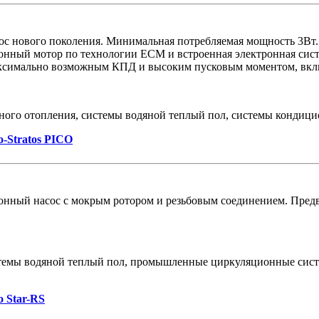
с нового поколения. Минимальная потребляемая мощность 3Вт.
онный мотор по технологии ECM и встроенная электронная сист
аксимально возможным КПД и высоким пусковым моментом, вкл
ного отопления, системы водяной теплый пол, системы конди
o-Stratos PICO
нный насос с мокрым ротором и резьбовым соединением. Предв
темы водяной теплый пол, промышленные циркуляционные сист
o Star-RS