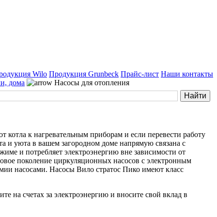
родукция Wilo
Продукция Grunbeck
Прайс-лист
Наши контакты
чи, дома
Насосы для отопления
т котла к нагревательным приборам и если перевести работу
рта и уюта в вашем загородном доме напрямую связана с
жиме и потребляет электроэнергию вне зависимости от
 Новое поколение циркуляционных насосов с электронным
мии насосами. Насосы Вило стратос Пико имеют класс
ите на счетах за электроэнергию и вносите свой вклад в