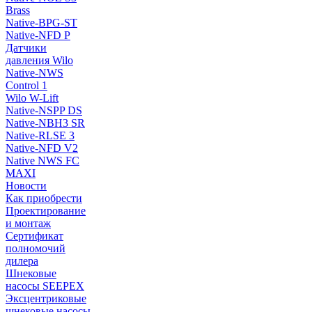
Brass
Native-BPG-ST
Native-NFD P
Датчики
давления Wilo
Native-NWS
Control 1
Wilo W-Lift
Native-NSPP DS
Native-NBH3 SR
Native-RLSE 3
Native-NFD V2
Native NWS FC
MAXI
Новости
Как приобрести
Проектирование
и монтаж
Сертификат
полномочий
дилера
Шнековые
насосы SEEPEX
Эксцентриковые
шнековые насосы