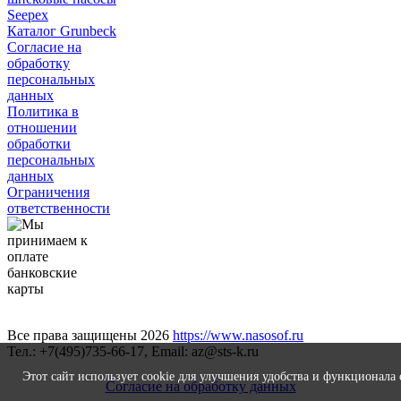
Seepex
Каталог Grunbeck
Согласие на
обработку
персональных
данных
Политика в
отношении
обработки
персональных
данных
Ограничения
ответственности
Все права защищены 2026
https://www.nasosof.ru
Тел.: +7(495)735-66-17, Email: az@sts-k.ru
Этот сайт использует cookie для улучшения удобства и функционала
Согласие на обработку данных