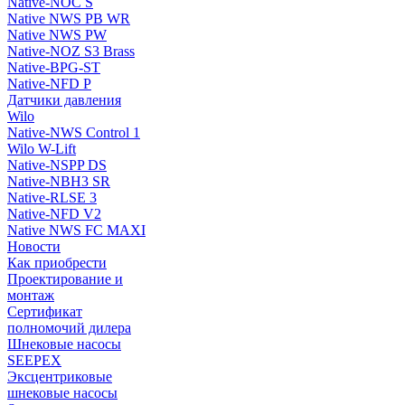
Native-NOC S
Native NWS PB WR
Native NWS PW
Native-NOZ S3 Brass
Native-BPG-ST
Native-NFD P
Датчики давления
Wilo
Native-NWS Control 1
Wilo W-Lift
Native-NSPP DS
Native-NBH3 SR
Native-RLSE 3
Native-NFD V2
Native NWS FC MAXI
Новости
Как приобрести
Проектирование и
монтаж
Сертификат
полномочий дилера
Шнековые насосы
SEEPEX
Эксцентриковые
шнековые насосы