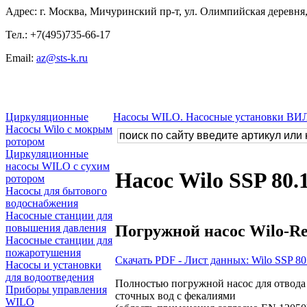
Адрес: г. Москва, Мичуринский пр-т, ул. Олимпийская деревня, 
Тел.: +7(495)735-66-17
Email:
az@sts-k.ru
Циркуляционные
Насосы WILO. Насосные установки ВИ
Насосы Wilo с мокрым
ротором
Циркуляционные
насосы WILO с сухим
Насос Wilo SSP 80.
ротором
Насосы для бытового
водоснабжения
Насосные станции для
Погружной насос Wilo-Rex
повышения давления
Насосные станции для
пожаротушения
Скачать PDF - Лист данных: Wilo SSP 80
Насосы и установки
для водоотведения
Полностью погружной насос для отвода 
Приборы управления
сточных вод с фекалиями
WILO