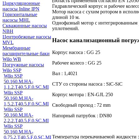
(область применения согласно EN 12050
Циркуляционные
Гидравлический корпус и рабочее колесо
насосы Inline IPN
Мотор насоса с сухим ротором в исполн
Горизонтальные
длиной 10 м.
насосы MHL
Однофазный мотор с интегрированным р
Скважинные насосы
уплотнений.
NBH
Центробежные насосы
Насос канализационный погружн
MVL
Мембранные
Корпус насоса : GG 25
расширительные баки
Wilo WB
Рабочее колесо : GG 25
Погружные насосы
Wilo SSP
Вал : 1,4021
Wilo SSP
50.160.M.HA-
СТУ со стороны насоса : SiC-SiC
1,1.2.T40.5.F.0.SC.MI
Wilo SSP
Корпус мотора : EN-GJL 250
50.160.M.HA-
1,5.2.T40.5.F.0.SC.MI
Свободный проход : 72 mm
Wilo SSP
50.160.M.HA-
Напорный патрубок : DN80
2,2.2.T40.5.F.0.SC.MI
Wilo SSP
50.160.M.HA-
Температура перекачиваемой жидкости :
0,75.2.T40.5.F.0.SC.MI