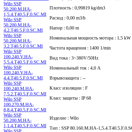
Wilo SSP
Плотность : 0,99819 kg/dm3
50.200.M.HA-
1,5.4.T40.5.F.0.SC.MI
Расход : 0,00 m3/h
Wilo SSP
50.200.M.HA-
Напор : 0,00 m
4.2.T40.5.F.0.SC.MI
Wilo SSP
Номинальная мощность мотора : 1,5 kW
50.200.M.HA-
3.2.T40.5.F.0.SC.MI
Частота вращения : 1400 1/min
Wilo SSP
100.240.V.HA-
Вид тока : 3~380V/50Hz
5,5.4.T40.5.F.0.SC.MI
Wilo SSP
Номинальный ток : 4,0 A
100.240.V.HA-
4.4.T40.5.F.0.SC.MI
Взрывозащита : --
Wilo SSP
Класс изоляции : F
100.240.M.HA-
7,5.2.T40.5.F.0.SC.MI
Класс защиты : IP 68
Wilo SSP
100.270.M.HA-
8,8.4.T40.5.F.0.SC.MI
Wilo SSP
Изделие : Wilo
50.200.M.HA-
1,1.4.T40.5.F.0.SC.MI
Тип : SSP 80.160.M.HA-1,5.4.T40.5.F.0.
Wilo SSP