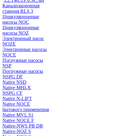
3.2.T40.5.F.0.SC.MI
Канализационная
станция RLS 3
Циркуляционные
насосы NOC
Циркуляционные
насосы NOZ
Электронный насос
NOZE
Электронные насосы
NOCE
Погружные насосы
NSP
Погружные насосы
NSPG DF
Native NSD
Native MHI-X
NSPG CF
Native N-LIFT
Native NOCE
бытового применения
Native MVL S1
Native NOCE F
Native-NWS PB DR
Native-NOZ S