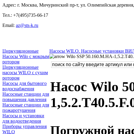
Адрес: г. Москва, Мичуринский пр-т, ул. Олимпийская деревня, 
Тел.: +7(495)735-66-17
Email:
az@sts-k.ru
Циркуляционные
Насосы WILO. Насосные установки ВИ
Насосы Wilo с мокрым
Wilo SSP 50.160.M.HA-1,5.2.T40.
ротором
Циркуляционные
насосы WILO с сухим
ротором
Насос Wilo 5
Насосы для бытового
водоснабжения
Насосные станции для
1,5.2.T40.5.F
повышения давления
Насосные станции для
пожаротушения
Насосы и установки
для водоотведения
Погружной нас
Приборы управления
WILO