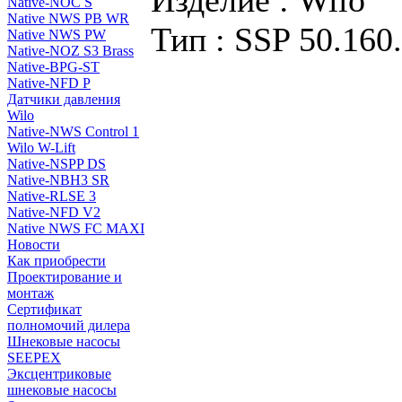
Изделие : Wilo
Native-NOC S
Native NWS PB WR
Тип : SSP 50.160
Native NWS PW
Native-NOZ S3 Brass
Native-BPG-ST
Native-NFD P
Датчики давления
Wilo
Native-NWS Control 1
Wilo W-Lift
Native-NSPP DS
Native-NBH3 SR
Native-RLSE 3
Native-NFD V2
Native NWS FC MAXI
Новости
Как приобрести
Проектирование и
монтаж
Сертификат
полномочий дилера
Шнековые насосы
SEEPEX
Эксцентриковые
шнековые насосы