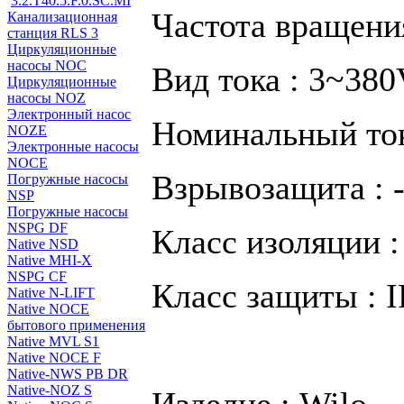
3.2.T40.5.F.0.SC.MI
Частота вращения
Канализационная
станция RLS 3
Циркуляционные
насосы NOC
Вид тока : 3~38
Циркуляционные
насосы NOZ
Электронный насос
Номинальный ток
NOZE
Электронные насосы
NOCE
Взрывозащита : -
Погружные насосы
NSP
Погружные насосы
NSPG DF
Класс изоляции :
Native NSD
Native MHI-X
NSPG CF
Класс защиты : I
Native N-LIFT
Native NOCE
бытового применения
Native MVL S1
Native NOCE F
Native-NWS PB DR
Native-NOZ S