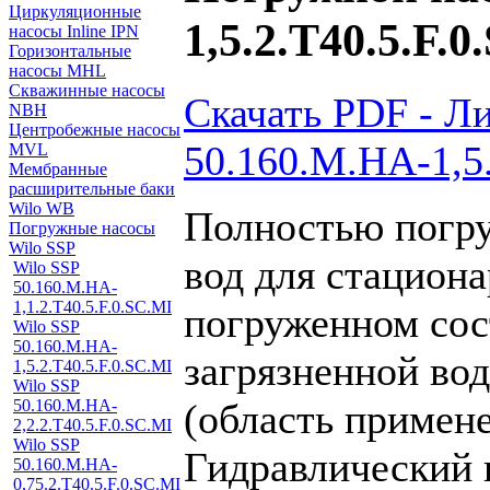
Циркуляционные
1,5.2.T40.5.F.
насосы Inline IPN
Горизонтальные
насосы MHL
Скважинные насосы
Скачать PDF - Л
NBH
Центробежные насосы
50.160.M.HA-1,5
MVL
Мембранные
расширительные баки
Wilo WB
Полностью погру
Погружные насосы
Wilo SSP
вод для стацион
Wilo SSP
50.160.M.HA-
1,1.2.T40.5.F.0.SC.MI
погруженном сос
Wilo SSP
50.160.M.HA-
загрязненной во
1,5.2.T40.5.F.0.SC.MI
Wilo SSP
(область примене
50.160.M.HA-
2,2.2.T40.5.F.0.SC.MI
Wilo SSP
Гидравлический к
50.160.M.HA-
0,75.2.T40.5.F.0.SC.MI