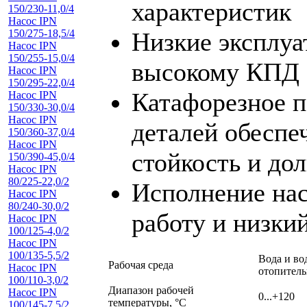
характеристик
150/230-11,0/4
Насос IPN
Низкие эксплуа
150/275-18,5/4
Насос IPN
150/255-15,0/4
высокому КПД
Насос IPN
150/295-22,0/4
Катафорезное п
Насос IPN
150/330-30,0/4
Насос IPN
деталей обеспе
150/360-37,0/4
Насос IPN
стойкость и до
150/390-45,0/4
Насос IPN
80/225-22,0/2
Исполнение нас
Насос IPN
80/240-30,0/2
работу и низки
Насос IPN
100/125-4,0/2
Насос IPN
100/135-5,5/2
Вода и во
Рабочая среда
Насос IPN
отопитель
100/110-3,0/2
Диапазон рабочей
Насос IPN
0...+120
температуры, °С
100/145-7,5/2