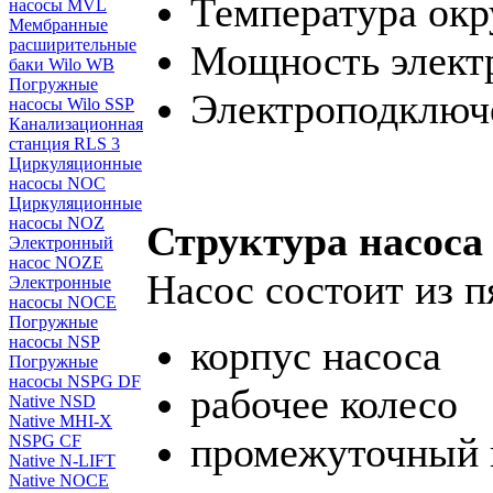
Температура окр
насосы MVL
Мембранные
расширительные
Мощность электро
баки Wilo WB
Погружные
Электроподключе
насосы Wilo SSP
Канализационная
станция RLS 3
Циркуляционные
насосы NOC
Циркуляционные
насосы NOZ
Структура насоса
Электронный
насос NOZE
Насос состоит из 
Электронные
насосы NOCE
Погружные
насосы NSP
корпус насоса
Погружные
насосы NSPG DF
рабочее колесо
Native NSD
Native MHI-X
промежуточный 
NSPG CF
Native N-LIFT
Native NOCE