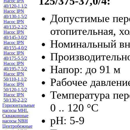
125/375-37,0/4:
Насос IPN
40/120-1,1/2
Насос IPN
Допустимые пер
40/130-1,5/2
Насос IPN
40/135-2,2/2
отопительная, х
Насос IPN
40/145-3,0/2
Номинальный вну
Насос IPN
40/155-4,0/2
Насос IPN
Производительнос
40/175-5,5/2
Насос IPN
Напор: до 91 м
40/195-7,5/2
Насос IPN
Рабочее давлени
50/110-1,1/2
Насос IPN
50/120-1,5/2
Температура пер
Насос IPN
50/130-2,2/2
0 .. 120 °C
Горизонтальные
насосы MHL
Скважинные
pH: 5-9
насосы NBH
Центробежные