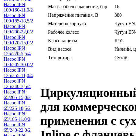
Насос IPN
Макс. рабочее давление, бар
16
100/160-11,0/2
Напряжение питания, В
380
Насос IPN
100/185-18,5/2
Материал корпуса
Чугун EN
Насос IPN
100/200-22,0/2
Рабочее колесо
Чугун EN
Насос IPN
Класс защиты
IP55
100/170-15,0/2
Насос IPN
Вид насоса
Инлайн, 
125/220-5,5/4
Тип ротора
Сухой
Насос IPN
100/205-30,0/2
Насос IPN
125/255-11,0/4
Насос IPN
125/240-7,5/4
Циркуляционный 
Насос IPN
65/205-15,0/2
для коммерческо
Насос IPN
65/225-18,5/2
Насос IPN
применения с су
65/185-11,0/2
Насос IPN
65/240-22,0/2
Inline с фланцев
Насос IPN