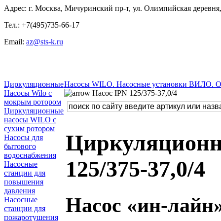
Адрес: г. Москва, Мичуринский пр-т, ул. Олимпийская деревня, 
Тел.: +7(495)735-66-17
Email:
az@sts-k.ru
Циркуляционные
Насосы WILO. Насосные установки ВИЛО. 
Насосы Wilo с
Насос IPN 125/375-37,0/4
мокрым ротором
Циркуляционные
насосы WILO с
сухим ротором
Циркуляционны
Насосы для
бытового
водоснабжения
125/375-37,0/4
Насосные
станции для
повышения
давления
Насос «ин-лайн»
Насосные
станции для
пожаротушения