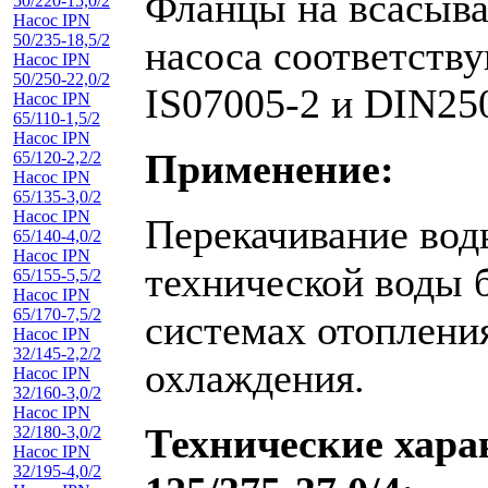
Фланцы на всасыва
50/220-15,0/2
Насос IPN
50/235-18,5/2
насоса соответств
Насос IPN
50/250-22,0/2
IS07005-2 и DIN25
Насос IPN
65/110-1,5/2
Насос IPN
Применение:
65/120-2,2/2
Насос IPN
65/135-3,0/2
Насос IPN
Перекачивание вод
65/140-4,0/2
Насос IPN
технической воды 
65/155-5,5/2
Насос IPN
65/170-7,5/2
системах отоплени
Насос IPN
32/145-2,2/2
охлаждения.
Насос IPN
32/160-3,0/2
Насос IPN
Технические хара
32/180-3,0/2
Насос IPN
32/195-4,0/2