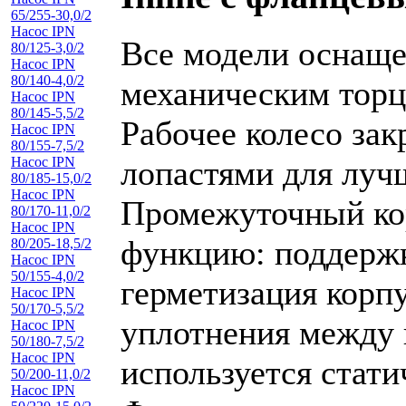
65/255-30,0/2
Насос IPN
Все модели оснаще
80/125-3,0/2
Насос IPN
80/140-4,0/2
механическим тор
Насос IPN
80/145-5,5/2
Рабочее колесо за
Насос IPN
80/155-7,5/2
Насос IPN
лопастями для луч
80/185-15,0/2
Насос IPN
Промежуточный ко
80/170-11,0/2
Насос IPN
функцию: поддержк
80/205-18,5/2
Насос IPN
50/155-4,0/2
герметизация корпу
Насос IPN
50/170-5,5/2
уплотнения между 
Насос IPN
50/180-7,5/2
Насос IPN
используется стати
50/200-11,0/2
Насос IPN