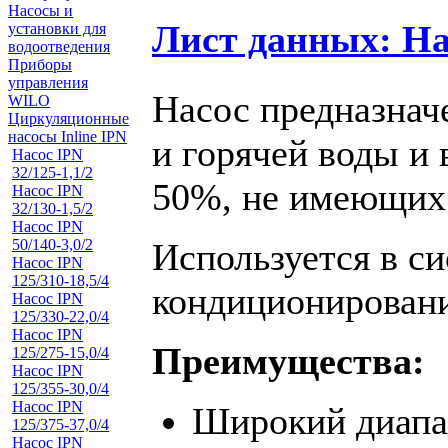
Насосы и
Лист данных: На
установки для
водоотведения
Приборы
управления
Насос предназнач
WILO
Циркуляционные
насосы Inline IPN
и горячей воды и 
Насос IPN
32/125-1,1/2
50%, не имеющих
Насос IPN
32/130-1,5/2
Насос IPN
Используется в си
50/140-3,0/2
Насос IPN
125/310-18,5/4
кондиционировани
Насос IPN
125/330-22,0/4
Насос IPN
Преимущества:
125/275-15,0/4
Насос IPN
125/355-30,0/4
Насос IPN
Широкий диапа
125/375-37,0/4
Насос IPN