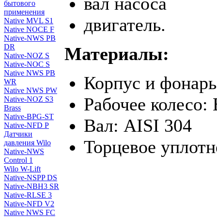
вал насоса
бытового
применения
двигатель.
Native MVL S1
Native NOCE F
Native-NWS PB
DR
Материалы:
Native-NOZ S
Native-NOC S
Native NWS PB
Корпус и фонарь
WR
Native NWS PW
Рабочее колесо:
Native-NOZ S3
Brass
Native-BPG-ST
Вал: AISI 304
Native-NFD P
Датчики
Торцевое уплот
давления Wilo
Native-NWS
Control 1
Wilo W-Lift
Native-NSPP DS
Native-NBH3 SR
Native-RLSE 3
Native-NFD V2
Native NWS FC