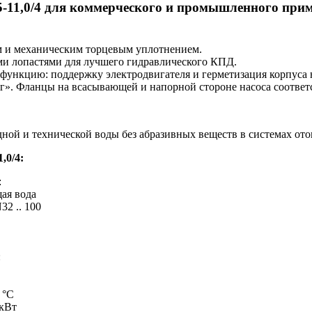
11,0/4 для коммерческого и промышленного примен
м и механическим торцевым уплотнением.
ыми лопастями для лучшего гидравлического КПД.
нкцию: поддержку электродвигателя и герметизация корпуса на
нг». Фланцы на всасывающей и напорной стороне насоса соответ
дной и технической воды без абразивных веществ в системах от
,0/4:
:
ая вода
2 .. 100
:
 °C
 кВт