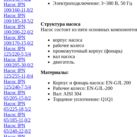
Электроподключение: 3~380 В, 50 Гц
Насос IPN
100/160-11,0/2
Насос IPN
100/185-18,5/2
Структура насоса
Насос IPN
Насос состоит из пяти основных компоненто
100/200-22,0/2
Насос IPN
корпус насоса
100/170-15,0/2
рабочее колесо
Насос IPN
промежуточный корпус (фонарь)
125/220-5,5/4
вал насоса
Насос IPN
двигатель.
100/205-30,0/2
Насос IPN
Материалы:
125/255-11,0/4
Насос IPN
Корпус и фонарь насоса: EN-GJL 200
125/240-7,5/4
Рабочее колесо: EN-GJL-200
Насос IPN
Вал: AISI 304
65/205-15,0/2
Торцевое уплотнение: Q1Q1
Насос IPN
65/225-18,5/2
Насос IPN
65/185-11,0/2
Насос IPN
65/240-22,0/2
Насос IPN