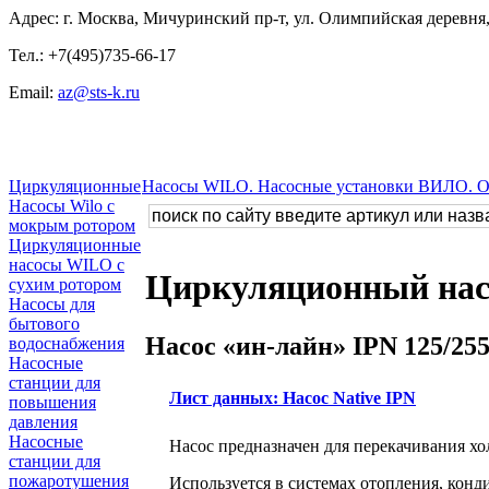
Адрес: г. Москва, Мичуринский пр-т, ул. Олимпийская деревня, 
Тел.: +7(495)735-66-17
Email:
az@sts-k.ru
Циркуляционные
Насосы WILO. Насосные установки ВИЛО. 
Насосы Wilo с
мокрым ротором
Циркуляционные
насосы WILO с
Циркуляционный насос
сухим ротором
Насосы для
бытового
Насос «ин-лайн» IPN 125/255
водоснабжения
Насосные
станции для
Лист данных: Насос Native IPN
повышения
давления
Насосные
Насос предназначен для перекачивания х
станции для
пожаротушения
Используется в системах отопления, кон