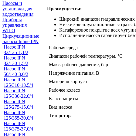
Насосы и
Преимущества:
установки для
водоотведения
Широкий диапазон гидравлических 
Приборы
Низкие эксплуатационные затраты 
управления
Катафорезное покрытие всех чугунн
WILO
Исполнение насоса гарантирует без
Циркуляционные
насосы Inline IPN
Насос IPN
Рабочая среда
32/125-1,1/2
Диапазон рабочей температуры, °С
Насос IPN
32/130-1,5/2
Макс. рабочее давление, бар
Насос IPN
Напряжение питания, В
50/140-3,0/2
Насос IPN
Материал корпуса
125/310-18,5/4
Рабочее колесо
Насос IPN
125/330-22,0/4
Класс защиты
Насос IPN
Вид насоса
125/275-15,0/4
Насос IPN
Тип ротора
125/355-30,0/4
Насос IPN
125/375-37,0/4
Насос IPN