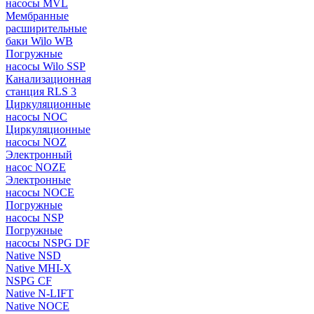
насосы MVL
Мембранные
расширительные
баки Wilo WB
Погружные
насосы Wilo SSP
Канализационная
станция RLS 3
Циркуляционные
насосы NOC
Циркуляционные
насосы NOZ
Электронный
насос NOZE
Электронные
насосы NOCE
Погружные
насосы NSP
Погружные
насосы NSPG DF
Native NSD
Native MHI-X
NSPG CF
Native N-LIFT
Native NOCE