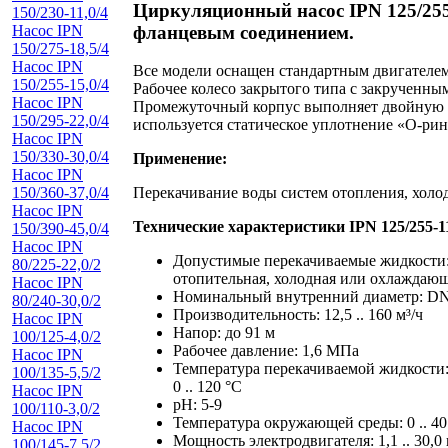
Циркуляционный насос IPN 125/255-
150/230-11,0/4
фланцевым соединением.
Насос IPN
150/275-18,5/4
Насос IPN
Все модели оснащен стандартным двигателе
150/255-15,0/4
Рабочее колесо закрытого типа с закрученн
Насос IPN
Промежуточный корпус выполняет двойную фу
150/295-22,0/4
используется статическое уплотнение «О-ри
Насос IPN
150/330-30,0/4
Применение:
Насос IPN
150/360-37,0/4
Перекачивание воды систем отопления, холо
Насос IPN
Технические характеристики IPN 125/255-11
150/390-45,0/4
Насос IPN
Допустимые перекачиваемые жидкости
80/225-22,0/2
отопительная, холодная или охлаждающ
Насос IPN
Номинальный внутренний диаметр: DN3
80/240-30,0/2
Производительность: 12,5 .. 160 м³/ч
Насос IPN
Напор: до 91 м
100/125-4,0/2
Рабочее давление: 1,6 МПа
Насос IPN
Температура перекачиваемой жидкости
100/135-5,5/2
0 .. 120 °C
Насос IPN
pH: 5-9
100/110-3,0/2
Температура окружающей среды: 0 .. 40
Насос IPN
Мощность электродвигателя: 1,1 .. 30,0
100/145-7,5/2