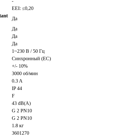
-
EEI: ≤0,20
tant
Да
Да
Да
Да
1~230 В / 50 Гц
Синхронный (EС)
+/- 10%
3000 об/мин
0.3 A
IP 44
F
43 dB(A)
G 2 PN10
G 2 PN10
1.8 кг
3601270