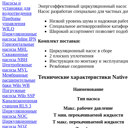
Насосы и
Энергоэффективный циркуляционный насос с
установки для
Насос разработан специально для частных до
водоотведения
Приборы
Низкий уровень шума и надежная работ
управления
Специальное антикоррозийное катафор
WILO
Широкий ассортимент позволяет подоб
Циркуляционные
насосы Inline IPN
Комплект поставки:
Горизонтальные
насосы MHL
Циркуляционный насос в сборе
Скважинные
2 плоских уплотнения
насосы NBH
Инструкция по монтажу и эксплуатаци
Центробежные
Резьбовые соединения
насосы MVL
Мембранные
Технические характеристики Nativ
расширительные
баки Wilo WB
Наименование
Погружные
насосы Wilo SSP
Тип насоса
Канализационная
станция RLS 3
Макс. рабочее давление
Циркуляционные
Т мин. перекачиваемой жидкости
насосы NOC
Циркуляционные
Т макс. перекачиваемой жидкости
насосы NOZ