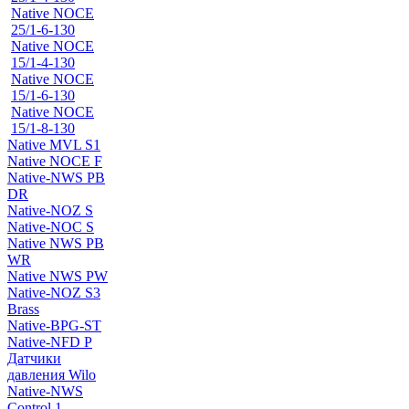
Native NOCE
25/1-6-130
Native NOCE
15/1-4-130
Native NOCE
15/1-6-130
Native NOCE
15/1-8-130
Native MVL S1
Native NOCE F
Native-NWS PB
DR
Native-NOZ S
Native-NOC S
Native NWS PB
WR
Native NWS PW
Native-NOZ S3
Brass
Native-BPG-ST
Native-NFD P
Датчики
давления Wilo
Native-NWS
Control 1