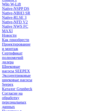
Wilo W-Lift
Native-NSPP DS
Native-NBH3 SR
Native-RLSE 3
Native-NFD V2
Native NWS FC
MAXI
Новости
Как приобрести
Проектирование
и монтаж
Сертификат
полномочий
дилера
Шнековые
насосы SEEPEX
Эксцентриковые
шнековые насосы
Seepex
Каталог Grunbeck
Согласие на
обработку
персональных
данных