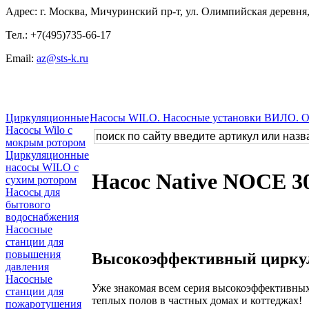
Адрес: г. Москва, Мичуринский пр-т, ул. Олимпийская деревня, 
Тел.: +7(495)735-66-17
Email:
az@sts-k.ru
Циркуляционные
Насосы WILO. Насосные установки ВИЛО. 
Насосы Wilo с
мокрым ротором
Циркуляционные
насосы WILO с
Насос Native NOCE 30
сухим ротором
Насосы для
бытового
водоснабжения
Насосные
станции для
повышения
Высокоэффективный циркул
давления
Насосные
Уже знакомая всем серия высокоэффективных
станции для
теплых полов в частных домах и коттеджах!
пожаротушения