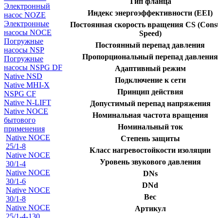
Тип фланца
Электронный
Индекс энергоэффективности (EEI)
насос NOZE
Электронные
Постоянная скорость вращения CS (Cons
насосы NOCE
Speed)
Погружные
Постоянный перепад давления
насосы NSP
Пропорциональный перепад давления
Погружные
насосы NSPG DF
Адаптивный режим
Native NSD
Подключение к сети
Native MHI-X
Принцип действия
NSPG CF
Native N-LIFT
Допустимый перепад напряжения
Native NOCE
Номинальная частота вращения
бытового
Номинальный ток
применения
Native NOCE
Степень защиты
25/1-8
Класс нагревостойкости изоляции
Native NOCE
Уровень звукового давления
30/1-4
Native NOCE
DNs
30/1-6
DNd
Native NOCE
Вес
30/1-8
Native NOCE
Артикул
25/1-4-130