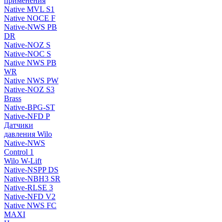
применения
Native MVL S1
Native NOCE F
Native-NWS PB
DR
Native-NOZ S
Native-NOC S
Native NWS PB
WR
Native NWS PW
Native-NOZ S3
Brass
Native-BPG-ST
Native-NFD P
Датчики
давления Wilo
Native-NWS
Control 1
Wilo W-Lift
Native-NSPP DS
Native-NBH3 SR
Native-RLSE 3
Native-NFD V2
Native NWS FC
MAXI