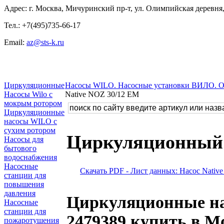
Адрес: г. Москва, Мичуринский пр-т, ул. Олимпийская деревня, 
Тел.: +7(495)735-66-17
Email:
az@sts-k.ru
Циркуляционные
Насосы WILO. Насосные установки ВИЛО. 
Насосы Wilo с
Native NOZ 30/12 EM
мокрым ротором
Циркуляционные
насосы WILO с
сухим ротором
Циркуляционный 
Насосы для
бытового
водоснабжения
Насосные
Скачать PDF - Лист данных: Насос Nativ
станции для
повышения
давления
Циркуляционныe на
Насосные
станции для
2479389 купить в М
пожаротушения