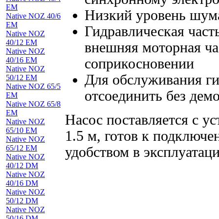
EM
Низкий уровень шум
Native NOZ 40/6
EM
Гидравлическая часть
Native NOZ
40/12 EM
внешняя моторная ча
Native NOZ
40/16 EM
соприкосновении
Native NOZ
Для обслуживания ги
50/12 EM
Native NOZ 65/5
отсоединить без дем
EM
Native NOZ 65/8
EM
Насос поставляется с у
Native NOZ
65/10 EM
1.5 м, готов к подключ
Native NOZ
65/12 EM
удобством в эксплуатаци
Native NOZ
40/12 DM
Native NOZ
40/16 DM
Native NOZ
50/12 DM
Native NOZ
50/16 DM