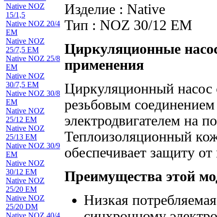
Изделие : Native
Native NOZ
15/1,5
Тип : NOZ 30/12 EM
Native NOZ 20/4
EM
Native NOZ
Циркуляционные насос
25/7,5 EM
Native NOZ 25/8
применения
EM
Native NOZ
30/7,5 EM
Циркуляционный насос 
Native NOZ 30/8
резьбовым соединением
EM
Native NOZ
электродвигателем на п
25/12 EM
Native NOZ
Теплоизоляционный кожу
25/13 EM
Native NOZ 30/9
обеспечивает защиту от 
EM
Native NOZ
30/12 EM
Преимущества этой мо
Native NOZ
25/20 EM
Низкая потребляемая
Native NOZ
25/20 DM
синхронному электр
Native NOZ 40/4