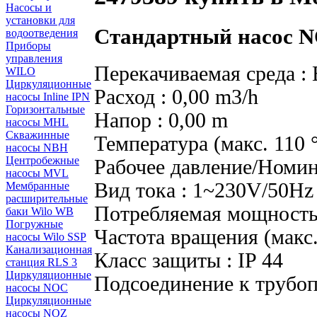
Насосы и
установки для
Стандартный насос N
водоотведения
Приборы
управления
Перекачиваемая среда : 
WILO
Циркуляционные
Расход : 0,00 m3/h
насосы Inline IPN
Горизонтальные
Напор : 0,00 m
насосы MHL
Скважинные
Температура (макс. 110 °
насосы NBH
Центробежные
Рабочее давление/Номин
насосы MVL
Вид тока : 1~230V/50Hz
Мембранные
расширительные
Потребляемая мощность 
баки Wilo WB
Погружные
Частота вращения (макс.
насосы Wilo SSP
Канализационная
Класс защиты : IP 44
станция RLS 3
Циркуляционные
Подсоединение к трубоп
насосы NOC
Циркуляционные
насосы NOZ