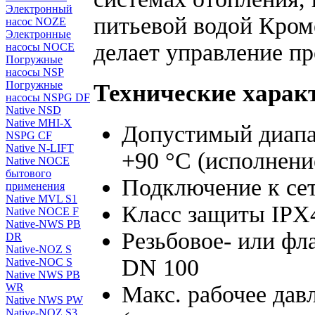
Электронный
питьевой водой Кроме
насос NOZE
Электронные
делает управление пр
насосы NOCE
Погружные
насосы NSP
Погружные
Технические харак
насосы NSPG DF
Native NSD
Native MHI-X
Допустимый диапаз
NSPG CF
Native N-LIFT
+90 °C (исполнени
Native NOCE
бытового
Подключение к сет
применения
Native MVL S1
Класс защиты IP
Native NOCE F
Native-NWS PB
Резьбовое- или фл
DR
Native-NOZ S
DN 100
Native-NOC S
Native NWS PB
Макс. рабочее дав
WR
Native NWS PW
Native-NOZ S3