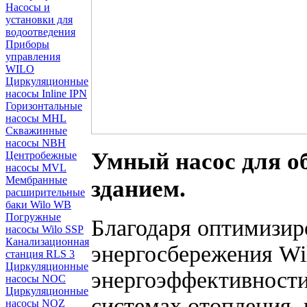
Насосы и
установки для
водоотведения
Приборы
управления
WILO
Циркуляционные
насосы Inline IPN
Горизонтальные
насосы MHL
Скважинные
насосы NBH
Умный насос для о
Центробежные
насосы MVL
Мембранные
зданием.
расширительные
баки Wilo WB
Погружные
Благодаря оптимизи
насосы Wilo SSP
Канализационная
энергосбережения Wi
станция RLS 3
Циркуляционные
энергоэффективности
насосы NOC
Циркуляционные
системах отопления,
насосы NOZ