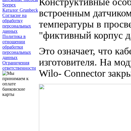
Конструктивные особ
Seepex
встроенным датчиком
Каталог Grunbeck
Согласие на
обработку
температуры в просве
персональных
данных
"фиктивный корпус д
Политика в
отношении
обработки
Это означает, что каб
персональных
данных
изготовителя. На мо
Ограничения
ответственности
Wilo- Connector закр