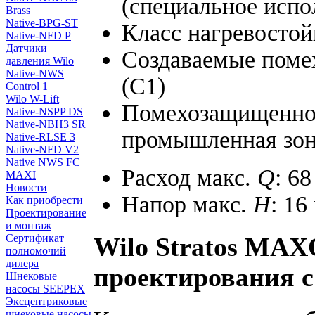
(специальное испол
Brass
Native-BPG-ST
Класс нагревостой
Native-NFD P
Датчики
Создаваемые помех
давления Wilo
Native-NWS
(C1)
Control 1
Wilo W-Lift
Помехозащищеннос
Native-NSPP DS
Native-NBH3 SR
промышленная зон
Native-RLSE 3
Native-NFD V2
Native NWS FC
Расход макс.
Q
: 68
MAXI
Новости
Напор макс.
H
: 16
Как приобрести
Проектирование
и монтаж
Сертификат
Wilo Stratos MAX
полномочий
дилера
проектирования с
Шнековые
насосы SEEPEX
Эксцентриковые
шнековые насосы