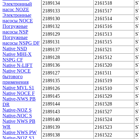
2189134
2161518
S
Электронный
насос NOZE
2189133
2161517
S
Электронные
2189130
2161514
S
насосы NOCE
Погружные
2189132
2161516
S
насосы NSP
2189129
2161513
S
Погружные
2189131
2161515
S
насосы NSPG DF
Native NSD
2189137
2161521
S
Native MHI-X
2189128
2161512
S
NSPG CF
2189136
2161520
S
Native N-LIFT
Native NOCE
2189127
2161511
S
бытового
2189135
2161519
S
применения
Native MVL S1
2189126
2161510
S
Native NOCE F
2189145
2161529
S
Native-NWS PB
2189144
2161528
S
DR
Native-NOZ S
2189143
2161527
S
Native-NOC S
2189140
2161524
S
Native NWS PB
WR
2189139
2161523
S
Native NWS PW
2189138
2161522
S
Native-NOZ S3