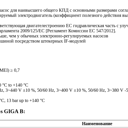
сос для наивысшего общего КПД с основными размерами согл
уемый электродвигатель (коэффициент полезного действия выш
ветствующая двигателестроению ЕС гидравлическая часть с у
арламента 2009/125/EC [Регламент Комиссии ЕС 547/2012].
льше, чем у обычных электронно-регулируемых насосов
 шиной посредством штекерных IF-модулей
EI) ≥ 0,7
20 °C to +140 °C
Hz, 3~440 V ±10 %, 50/60 Hz, 3~400 V ±10 %, 50/60 Hz, 3~380 V -
°C, 13 bar up to +140 °C
os GIGA B:
Наименование