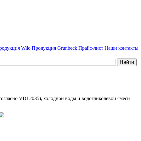
родукция Wilo
Продукция Grunbeck
Прайс-лист
Наши контакты
огласно VDI 2035), холодной воды и водогликолевой смеси