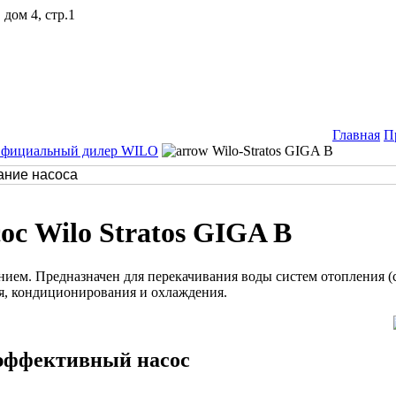
дом 4, стр.1
Главная
П
Официальный дилер WILO
Wilo-Stratos GIGA B
с Wilo Stratos GIGA B
ием. Предназначен для перекачивания воды систем отопления (с
ия, кондиционирования и охлаждения.
оэффективный насос