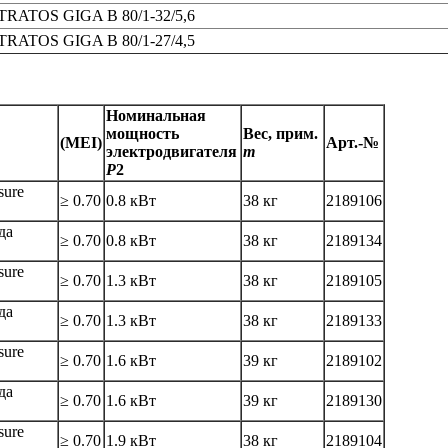
TRATOS GIGA B 80/1-32/5,6
TRATOS GIGA B 80/1-27/4,5
Номинальная
мощность
Вес, прим.
(MEI)
Арт.-№
электродвигателя
m
P
2
sure
≥ 0.70
0.8 кВт
38 кг
2189106
да
≥ 0.70
0.8 кВт
38 кг
2189134
sure
≥ 0.70
1.3 кВт
38 кг
2189105
да
≥ 0.70
1.3 кВт
38 кг
2189133
sure
≥ 0.70
1.6 кВт
39 кг
2189102
да
≥ 0.70
1.6 кВт
39 кг
2189130
sure
≥ 0.70
1.9 кВт
38 кг
2189104