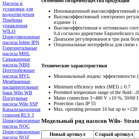
Особенности/преимущества продукции
Насосы и
установки для
Инновационный высокоэффективный на
водоотведения
Высокоэффективный электронно регулир
Приборы
издание 1)
управления
Высокоэффективная и оптимально соот
WILO
0,4 согласно директиве Европейского п
Циркуляционные
Диапазон регулирования в три раза бо
насосы Inline IPN
Опциональные интерфейсы для связи с
Горизонтальные
насосы MHL
Скважинные
насосы NBH
Технические характеристики
Центробежные
насосы MVL
Минимальный индекс эффективности (M
Мембранные
Minimum efficiency index (MEI) ≥ 0.7
расширительные
Permitted temperature range of the fluid: -
баки Wilo WB
Mains connection 3~480 V ±10 %, 50/60 
Погружные
Protection class IP 55
насосы Wilo SSP
Max. operating pressure 16 bar up to +120 
Канализационная
станция RLS 3
Модельный ряд насосов Wilo- Strat
Циркуляционные
насосы NOC
Циркуляционные
Новый артикул
Старый артикул
насосы NOZ