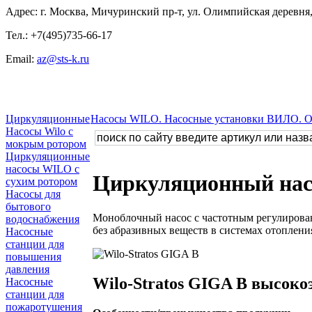
Адрес: г. Москва, Мичуринский пр-т, ул. Олимпийская деревня, 
Тел.: +7(495)735-66-17
Email:
az@sts-k.ru
Циркуляционные
Насосы WILO. Насосные установки ВИЛО. 
Насосы Wilo с
мокрым ротором
Циркуляционные
насосы WILO с
Циркуляционный насо
сухим ротором
Насосы для
бытового
Моноблочный насос с частотным регулирован
водоснабжения
без абразивных веществ в системах отоплен
Насосные
станции для
повышения
давления
Wilo-Stratos GIGA B высок
Насосные
станции для
пожаротушения