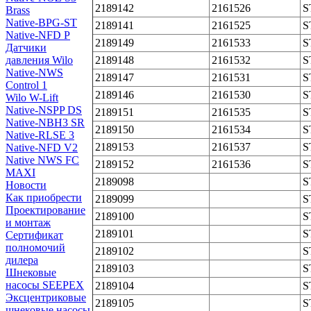
2189142
2161526
S
Brass
Native-BPG-ST
2189141
2161525
S
Native-NFD P
2189149
2161533
S
Датчики
давления Wilo
2189148
2161532
S
Native-NWS
2189147
2161531
S
Control 1
2189146
2161530
S
Wilo W-Lift
Native-NSPP DS
2189151
2161535
S
Native-NBH3 SR
2189150
2161534
S
Native-RLSE 3
2189153
2161537
S
Native-NFD V2
Native NWS FC
2189152
2161536
S
MAXI
2189098
S
Новости
Как приобрести
2189099
S
Проектирование
2189100
S
и монтаж
2189101
S
Сертификат
полномочий
2189102
S
дилера
2189103
S
Шнековые
насосы SEEPEX
2189104
S
Эксцентриковые
2189105
S
шнековые насосы