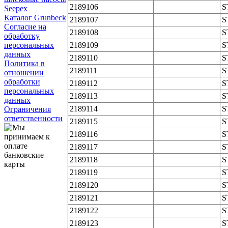
2189106
S
Seepex
Каталог Grunbeck
2189107
S
Согласие на
2189108
S
обработку
персональных
2189109
S
данных
2189110
S
Политика в
2189111
S
отношении
обработки
2189112
S
персональных
2189113
S
данных
2189114
S
Ограничения
ответственности
2189115
S
2189116
S
2189117
S
2189118
S
2189119
S
2189120
S
2189121
S
2189122
S
2189123
S