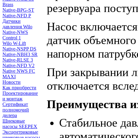
резервуара поступ
Brass
Native-BPG-ST
Native-NFD P
Датчики
Насос включается
давления Wilo
Native-NWS
датчик объемного
Control 1
Wilo W-Lift
Native-NSPP DS
напорном патрубк
Native-NBH3 SR
Native-RLSE 3
Native-NFD V2
При закрывании л
Native NWS FC
MAXI
отключается вслед
Новости
Как приобрести
Проектирование
и монтаж
Преимущества и
Сертификат
полномочий
дилера
Стабильное дав
Шнековые
насосы SEEPEX
Эксцентриковые
автоматическог
шнековые насосы