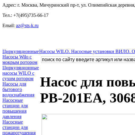
Адрес: г. Москва, Мичуринский пр-т, ул. Олимпийская деревня, 
Тел.: +7(495)735-66-17
Email:
az@sts-k.ru
Циркуляционные
Насосы WILO. Насосные установки ВИЛО. 
Насосы Wilo с
мокрым ротором
Циркуляционные
насосы WILO с
Насос для по
сухим ротором
Насосы для
бытового
PB-201EA, 306
водоснабжения
Насосные
станции для
повышения
давления
Насосные
станции для
пожаротушения