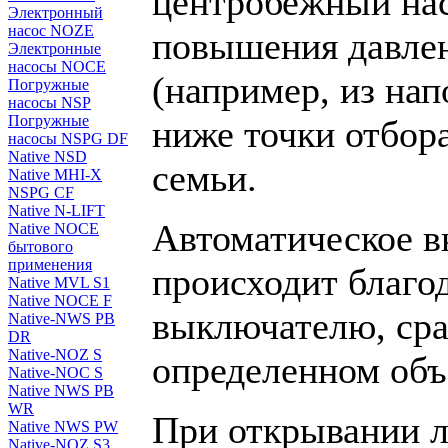
центробежный нас
Электронный
насос NOZE
повышения давлен
Электронные
насосы NOCE
(например, из на
Погружные
насосы NSP
Погружные
ниже точки отбора
насосы NSPG DF
Native NSD
семьи.
Native MHI-X
NSPG CF
Native N-LIFT
Автоматическое 
Native NOCE
бытового
применения
происходит благо
Native MVL S1
Native NOCE F
выключателю, ср
Native-NWS PB
DR
Native-NOZ S
определенном объ
Native-NOC S
Native NWS PB
WR
При открывании л
Native NWS PW
Native-NOZ S3