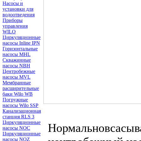
Насосы и
установки для
водоотведения
Приборы
управления
WILO
Циркуляционные
насосы Inline IPN
Горизонтальные
насосы MHL
Скважинные
насосы NBH
Центробежные
насосы MVL
Мембранные
расширительные
баки Wilo WB
Погружные
насосы Wilo SSP
Канализационная
станция RLS 3
Циркуляционные
Нормальновсасыв
насосы NOC
Циркуляционные
насосы NOZ