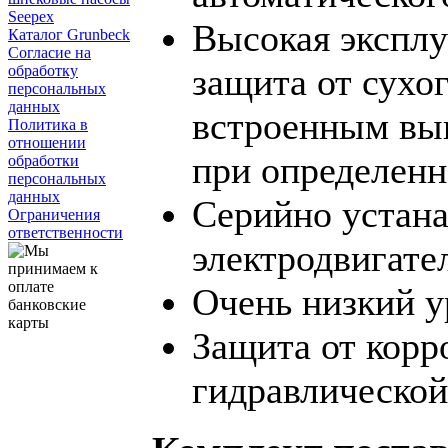
Seepex
Высокая эксплу
Каталог Grunbeck
Согласие на
защита от сухо
обработку
персональных
данных
встроенным вы
Политика в
отношении
при определенн
обработки
персональных
данных
Серийно устана
Ограничения
ответственности
электродвигате
Очень низкий у
Защита от корр
гидравлической