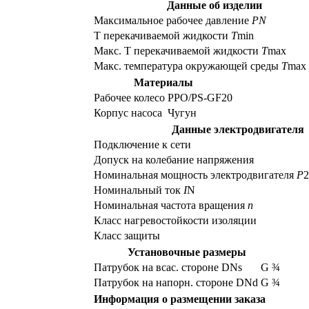
Данные об изделии
Максимальное рабочее давление
PN
Т перекачиваемой жидкости
T
min
Макс. T перекачиваемой жидкости
T
max
Макс. температура окружающей среды
T
max
Материалы
Рабочее колесо
PPO/PS-GF20
Корпус насоса
Чугун
Данные электродвигателя
Подключение к сети
Допуск на колебание напряжения
Номинальная мощность электродвигателя
P
2
Номинальный ток
I
N
Номинальная частота вращения
n
Класс нагревостойкости изоляции
Класс защиты
Установочные размеры
Патрубок на всас. стороне DNs
G ¾
Патрубок на напорн. стороне DNd
G ¾
Информация о размещении заказа