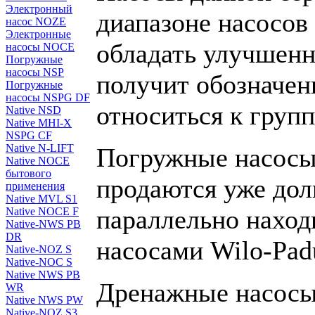
Электронный
диапазоне насосов
насос NOZE
Электронные
обладать улучшенн
насосы NOCE
Погружные
насосы NSP
получит обозначен
Погружные
насосы NSPG DF
относиться к груп
Native NSD
Native MHI-X
NSPG CF
Native N-LIFT
Погружные насос
Native NOCE
бытового
продаются уже дол
применения
Native MVL S1
параллельно наход
Native NOCE F
Native-NWS PB
DR
насосами Wilo-Pad
Native-NOZ S
Native-NOC S
Native NWS PB
Дренажные насосы
WR
Native NWS PW
Native-NOZ S3