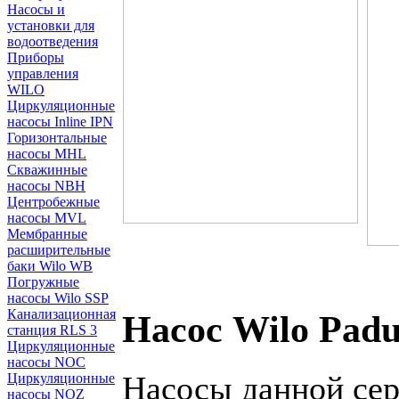
Насосы и
установки для
водоотведения
Приборы
управления
WILO
Циркуляционные
насосы Inline IPN
Горизонтальные
насосы MHL
Скважинные
насосы NBH
Центробежные
насосы MVL
Мембранные
расширительные
баки Wilo WB
Погружные
насосы Wilo SSP
Канализационная
Насос Wilo Pad
станция RLS 3
Циркуляционные
насосы NOC
Насосы данной сер
Циркуляционные
насосы NOZ