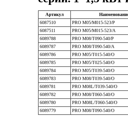
Артикул
Наименовани
6087510
PRO M05/M015‐523/P
6087511
PRO M05/M015‐523/A
6089788
PRO M08/T090‐540/P
6089787
PRO M08/T090‐540/A
6089786
PRO M05/T015‐540/O
6089785
PRO M05/T025‐540/O
6089784
PRO M05/T039‐540/O
6089783
PRO M08/T039‐540/O
6089781
PRO M08L/T039‐540/O
6089782
PRO M08/T060‐540/O
6089780
PRO M08L/T060‐540/O
6089779
PRO M08/T090‐540/O