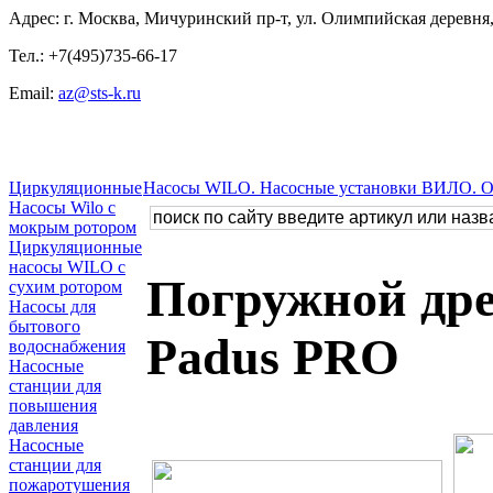
Адрес: г. Москва, Мичуринский пр-т, ул. Олимпийская деревня, 
Тел.: +7(495)735-66-17
Email:
az@sts-k.ru
Циркуляционные
Насосы WILO. Насосные установки ВИЛО. 
Насосы Wilo с
мокрым ротором
Циркуляционные
насосы WILO с
Погружной дре
сухим ротором
Насосы для
бытового
Padus PRO
водоснабжения
Насосные
станции для
повышения
давления
Насосные
станции для
пожаротушения