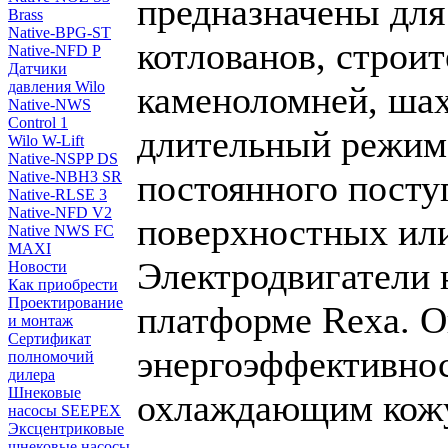
предназначены для
Brass
Native-BPG-ST
котлованов, строи
Native-NFD P
Датчики
давления Wilo
каменоломней, шах
Native-NWS
Control 1
длительный режим 
Wilo W-Lift
Native-NSPP DS
постоянного посту
Native-NBH3 SR
Native-RLSE 3
Native-NFD V2
поверхностных или
Native NWS FC
MAXI
Электродвигатели 
Новости
Как приобрести
Проектирование
платформе Rexa. О
и монтаж
Сертификат
энергоэффективно
полномочий
дилера
Шнековые
охлаждающим кожу
насосы SEEPEX
Эксцентриковые
шнековые насосы