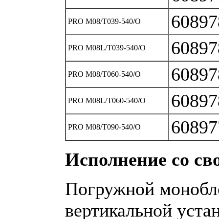
60897
PRO M08/T039‐540/O
60897
PRO M08L/T039‐540/O
60897
PRO M08/T060‐540/O
60897
PRO M08L/T060‐540/O
60897
PRO M08/T090‐540/O
Исполнение со св
Погружной монобл
вертикальной уста