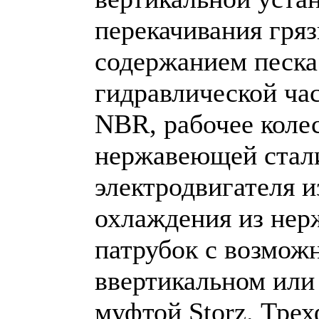
перекачивания гряз
содержанием песка
гидравлической ча
NBR, рабочее колес
нержавеющей стали
электродвигателя 
охлаждения из не
патрубок с возмож
ввертикальном или
муфтой Storz. Тре