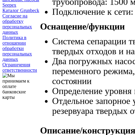
трубопровода: 1500 
Seepex
Подключение к сети:
Каталог Grunbeck
Согласие на
обработку
Оснащение/функции
персональных
данных
Политика в
Система сепарации т
отношении
обработки
твердых отходов и н
персональных
Два погружных насос
данных
Ограничения
переменного режима,
ответственности
состоянии
Определение уровня 
Отдельное запорное 
резервуара твердых 
Описание/конструкци