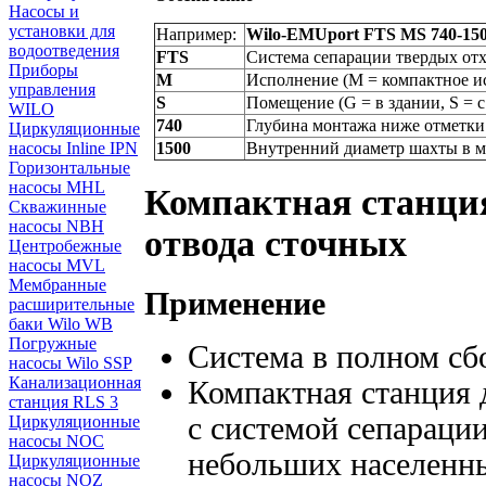
Насосы и
установки для
Например:
Wilo-EMUport FTS MS 740-15
водоотведения
FTS
Система сепарации твердых от
Приборы
M
Исполнение (M = компактное и
управления
S
Помещение (G = в здании, S =
WILO
740
Глубина монтажа ниже отметки
Циркуляционные
1500
Внутренний диаметр шахты в 
насосы Inline IPN
Горизонтальные
насосы MHL
Компактная станция
Скважинные
насосы NBH
отвода сточных
Центробежные
насосы MVL
Мембранные
Применение
расширительные
баки Wilo WB
Погружные
Система в полном сб
насосы Wilo SSP
Канализационная
Компактная станция 
станция RLS 3
с системой сепарации
Циркуляционные
насосы NOC
небольших населенн
Циркуляционные
насосы NOZ