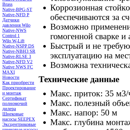
Brass
Коррозионная стойк
Native-BPG-ST
Native-NFD P
обеспечиваются за с
Датчики
Возможно применение
давления Wilo
Native-NWS
гомогенной сварке и
Control 1
Wilo W-Lift
Быстрый и не требую
Native-NSPP DS
Native-NBH3 SR
эксплуатацию на мест
Native-RLSE 3
Native-NFD V2
Возможна техническа
Native NWS FC
MAXI
Технические данные
Новости
Как приобрести
Проектирование
Макс. приток: 35 м3/
и монтаж
Сертификат
Макс. полезный объем
полномочий
дилера
Макс. напор: 50 м
Шнековые
насосы SEEPEX
Макс. глубина монта
Эксцентриковые
шнековые насосы