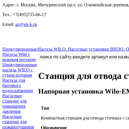
Адрес: г. Москва, Мичуринский пр-т, ул. Олимпийская деревня, 
Тел.: +7(495)735-66-17
Email:
az@sts-k.ru
Циркуляционные
Насосы WILO. Насосные установки ВИЛО. 
Насосы Wilo с
мокрым ротором
Циркуляционные
насосы WILO с
Станция для отвода 
сухим ротором
Насосы для
бытового
Напорная установка Wilo-
водоснабжения
Насосные
станции для
повышения
Тип
давления
Насосные
Компактная станция для отвода сточных с 
станции для
пожаротушения
Обозначение