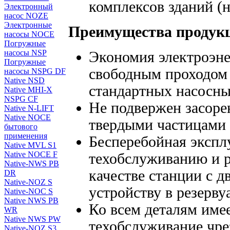
комплексов зданий (н
Электронный
насос NOZE
Электронные
Преимущества продук
насосы NOCE
Погружные
насосы NSP
Экономия электроэне
Погружные
свободным проходом 
насосы NSPG DF
Native NSD
стандартных насосны
Native MHI-X
NSPG CF
Не подвержен засорен
Native N-LIFT
Native NOCE
твердыми частицами 
бытового
применения
Бесперебойная экспл
Native MVL S1
Native NOCE F
техобслуживанию и р
Native-NWS PB
качестве станции с 
DR
Native-NOZ S
устройству в резерву
Native-NOC S
Native NWS PB
Ко всем деталям име
WR
Native NWS PW
техобслуживание чре
Native-NOZ S3