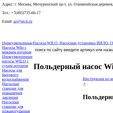
Адрес: г. Москва, Мичуринский пр-т, ул. Олимпийская деревня, 
Тел.: +7(495)735-66-17
Email:
az@sts-k.ru
Циркуляционные
Насосы WILO. Насосные установки ВИЛО. 
Насосы Wilo с
мокрым ротором
Циркуляционные
насосы WILO с
Польдерный насос W
сухим ротором
Насосы для
бытового
Инструкция по м
водоснабжения
»
Насосные
станции для
повышения
Польдерн
давления
Насосные
станции для
пожаротушения