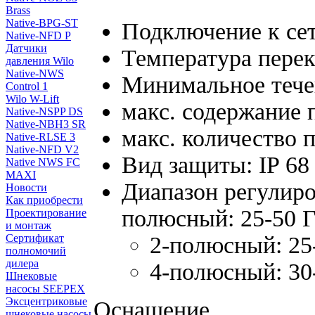
Brass
Native-BPG-ST
Подключение к сет
Native-NFD P
Датчики
Температура перек
давления Wilo
Native-NWS
Минимальное течен
Control 1
Wilo W-Lift
макс. содержание п
Native-NSPP DS
Native-NBH3 SR
макс. количество п
Native-RLSE 3
Native-NFD V2
Вид защиты: IP 68
Native NWS FC
MAXI
Диапазон регулиро
Новости
Как приобрести
полюсный: 25-50 
Проектирование
и монтаж
2-полюсный: 25
Сертификат
полномочий
дилера
4-полюсный: 30
Шнековые
насосы SEEPEX
Эксцентриковые
Оснащение
шнековые насосы