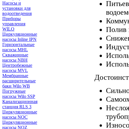
Питьев
Насосы и
установки для
водоем
водоотведения
Приборы
Коммун
управления
Полив 
WILO
Циркуляционные
Снижен
насосы Inline IPN
Горизонтальные
Индуст
насосы MHL
Исполь
Скважинные
насосы NBH
Исполь
Центробежные
насосы MVL
Достоинст
Мембранные
расширительные
баки Wilo WB
Сильно
Погружные
насосы Wilo SSP
Самоо
Канализационная
Неслож
станция RLS 3
Циркуляционные
трубоп
насосы NOC
Циркуляционные
Износо
насосы NOZ