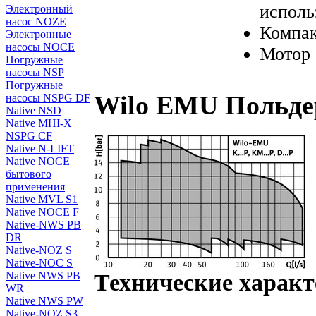
исполь
Электронный
насос NOZE
Компак
Электронные
насосы NOCE
Мотор 
Погружные
насосы NSP
Погружные
Wilo EMU Польде
насосы NSPG DF
Native NSD
Native MHI-X
NSPG CF
Native N-LIFT
Native NOCE
бытового
применения
Native MVL S1
Native NOCE F
Native-NWS PB
DR
Native-NOZ S
Native-NOC S
Технические харак
Native NWS PB
WR
Native NWS PW
Native-NOZ S3