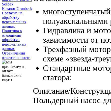
Seepex
Каталог Grunbeck
многоступенчатый
Согласие на
обработку
полуаксиальными 
персональных
данных
Гидравлика и мото
Политика в
отношении
зависимости от п
обработки
персональных
Трехфазный мотор
данных
Ограничения
схеме «звезда-тре
ответственности
Стандартные мото
статора:
Описание/Конструкц
Польдерный насос дл