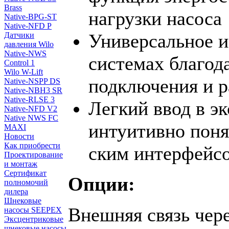
Brass
нагрузки насоса
Native-BPG-ST
Native-NFD P
Универсальное и
Датчики
давления Wilo
Native-NWS
системах благод
Control 1
Wilo W-Lift
подключения и 
Native-NSPP DS
Native-NBH3 SR
Native-RLSE 3
Легкий ввод в э
Native-NFD V2
Native NWS FC
интуитивно пон
MAXI
Новости
Как приобрести
ским интерфейсо
Проектирование
и монтаж
Сертификат
Опции:
полномочий
дилера
Шнековые
Внешняя связь чере
насосы SEEPEX
Эксцентриковые
шнековые насосы