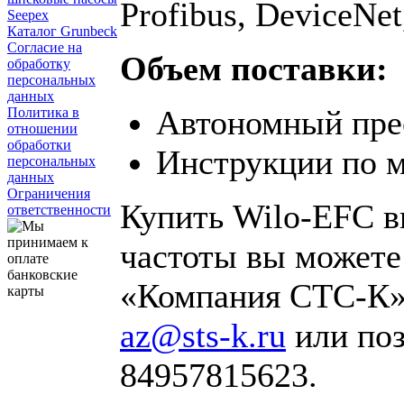
Profibus, DeviceNet
Seepex
Каталог Grunbeck
Согласие на
Объем поставки:
обработку
персональных
данных
Автономный пре
Политика в
отношении
обработки
Инструкции по м
персональных
данных
Ограничения
Купить Wilo-EFC в
ответственности
частоты вы можете
«Компания СТС-К».
az@sts-k.ru
или поз
84957815623.