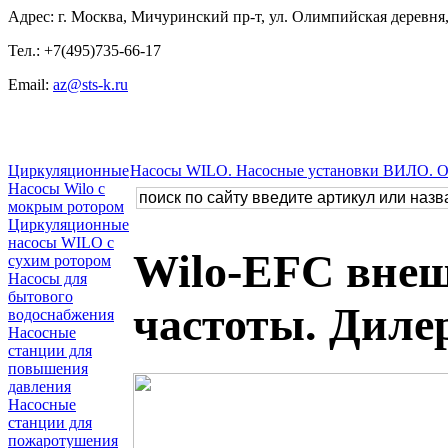
Адрес: г. Москва, Мичуринский пр-т, ул. Олимпийская деревня, 
Тел.: +7(495)735-66-17
Email:
az@sts-k.ru
Циркуляционные
Насосы WILO. Насосные установки ВИЛО. 
Насосы Wilo с
мокрым ротором
Циркуляционные
насосы WILO с
Wilo-EFC внеш
сухим ротором
Насосы для
бытового
частоты. Диле
водоснабжения
Насосные
станции для
повышения
давления
Насосные
станции для
пожаротушения