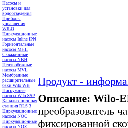
Насосы и
установки для
водоотведения
Приборы
управления
WILO
Циркуляционные
насосы Inline IPN
Горизонтальные
насосы MHL
Скважинные
насосы NBH
Центробежные
насосы MVL
Мембранные
Продукт - информа
расширительные
баки Wilo WB
Погружные
Описание: Wilo-
насосы Wilo SSP
Канализационная
станция RLS 3
преобразователь ча
Циркуляционные
насосы NOC
фиксированной ско
Циркуляционные
насосы NOZ