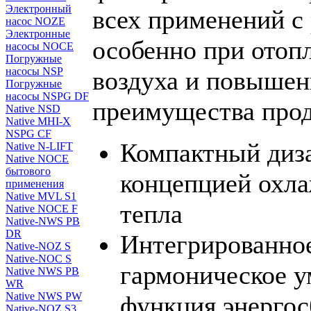
Электронный
всех применений с
насос NOZE
Электронные
особенно при отоп
насосы NOCE
Погружные
насосы NSP
воздуха и повышен
Погружные
насосы NSPG DF
преимущества прод
Native NSD
Native MHI-X
NSPG CF
Компактный диз
Native N-LIFT
Native NOCE
бытового
концепцией охла
применения
Native MVL S1
тепла
Native NOCE F
Native-NWS PB
DR
Интегрированно
Native-NOZ S
Native-NOC S
гармоническое у
Native NWS PB
WR
Native NWS PW
функция энергос
Native-NOZ S3