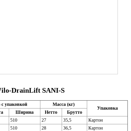
lo-DrainLift SANI-S
 с упаковкой
Масса (кг)
Упаковка
та
Ширина
Нетто
Брутто
510
27
35,5
Картон
510
28
36,5
Картон