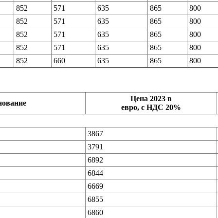
852
571
635
865
800
852
571
635
865
800
852
571
635
865
800
852
571
635
865
800
852
660
635
865
800
Цена 2023 в
нование
евро, с НДС 20%
3867
3791
6892
6844
6669
6855
6860