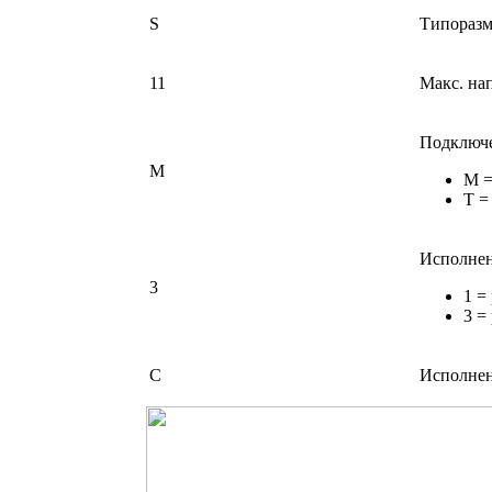
S
Типоразм
11
Макс. на
Подключе
M
M =
T =
Исполнен
3
1 =
3 =
C
Исполнен