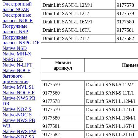
Электронный
DrainLift SANI‐L.12M/1
9177578
насос NOZE
DrainLift SANI‐L.12T/1
9177579
Электронные
насосы NOCE
DrainLift SANI‐L.16M/1
9177580
Погружные
DrainLift SANI‐L.16T/1
9177581
насосы NSP
Погружные
DrainLift SANI‐L.21T/1
9177582
насосы NSPG DF
Native NSD
Native MHI-X
NSPG CF
Новый
Native N-LIFT
Наиме
артикул
Native NOCE
бытового
применения
9177559
DrainLift SANI‐S.11M/1
Native MVL S1
Native NOCE F
9177560
DrainLift SANI‐S.11T/1
Native-NWS PB
9177578
DrainLift SANI‐L.12M/1
DR
Native-NOZ S
9177579
DrainLift SANI‐L.12T/1
Native-NOC S
9177580
DrainLift SANI‐L.16M/1
Native NWS PB
WR
9177581
DrainLift SANI‐L.16T/1
Native NWS PW
9177582
DrainLift SANI‐L.21T/1
Native-NOZ S3