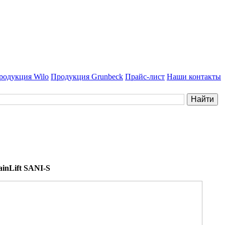
родукция Wilo
Продукция Grunbeck
Прайс-лист
Наши контакты
ainLift SANI-S