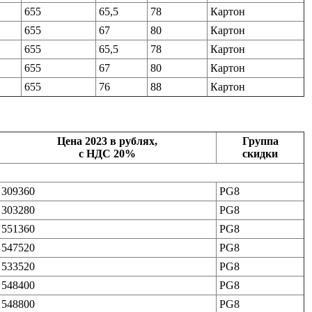
655
65,5
78
Картон
655
67
80
Картон
655
65,5
78
Картон
655
67
80
Картон
655
76
88
Картон
Цена 2023 в рублях,
Группа
с НДС 20%
скидки
309360
PG8
303280
PG8
551360
PG8
547520
PG8
533520
PG8
548400
PG8
548800
PG8