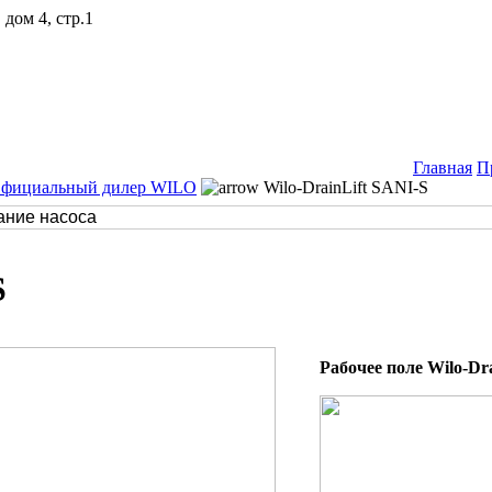
дом 4, стр.1
Главная
П
Официальный дилер WILO
Wilo-DrainLift SANI-S
S
Рабочее поле Wilo-Dr