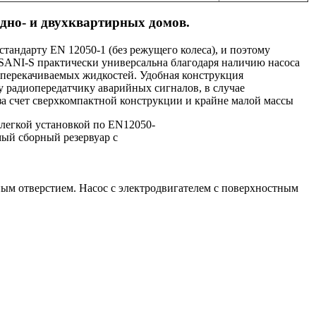
одно- и двухквартирных домов.
стандарту EN 12050-1 (без режущего колеса), и поэтому
t SANI-S практически универсальна благодаря наличию насоса
перекачиваемых жидкостей. Удобная конструкция
 радиопередатчику аварийных сигналов, в случае
за счет сверхкомпактной конструкции и крайне малой массы
 легкой установкой по EN12050‐
мый сборный резервуар с
м отверстием. Насос с электродвигателем с поверхностным