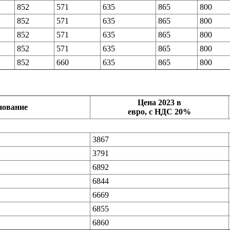
852
571
635
865
800
852
571
635
865
800
852
571
635
865
800
852
571
635
865
800
852
660
635
865
800
Цена 2023 в
нование
евро, с НДС 20%
3867
3791
6892
6844
6669
6855
6860