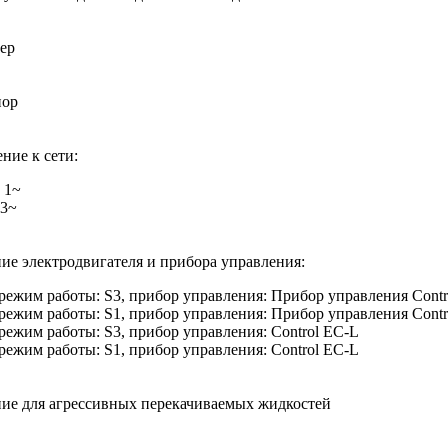
ер
пор
ние к сети:
 1~
 3~
ие электродвигателя и прибора управления:
 режим работы: S3, прибор управления: Прибор управления Cont
 режим работы: S1, прибор управления: Прибор управления Cont
 режим работы: S3, прибор управления: Control EC-L
 режим работы: S1, прибор управления: Control EC-L
ие для агрессивных перекачиваемых жидкостей