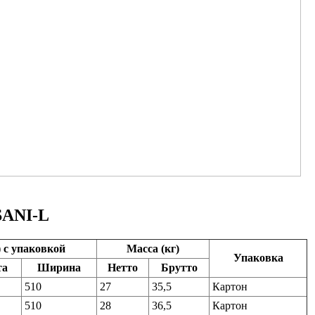
 SANI-L
 с упаковкой
Масса (кг)
Упаковка
та
Ширина
Нетто
Брутто
510
27
35,5
Картон
510
28
36,5
Картон