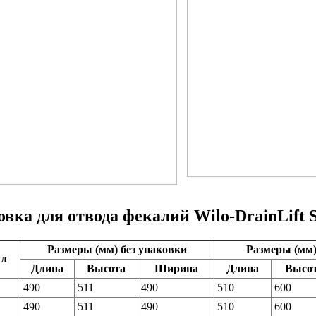
вка для отвода фекалий Wilo-DrainLift
Размеры (мм) без упаковки
Размеры (мм)
ул
Длина
Высота
Ширина
Длина
Высо
490
511
490
510
600
490
511
490
510
600