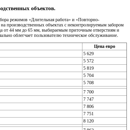
одственных объектов.
ыбора режимов «Длительная работа» и «Повторно-
 на производственных объектах с неконтролируемым забором
да от 44 мм до 65 мм, выбираемым приточным отверстиям и
ально облегчает пользователю техническое обслуживание.
Цена евро
5 629
5 572
5 819
5 704
5 708
7 700
7 747
7 806
7 751
8 120