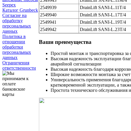
2549943
DrainLift SANI-L.11M/4
Seepex
2549939
DrainLift SANI-L.11T/4
Каталог Grunbeck
2549940
DrainLift SANI-L.17T/4
Согласие на
обработку
2549941
DrainLift SANI-L.19T/4
персональных
2549942
DrainLift SANI-L.23T/4
данных
Политика в
Ваши преимущества
отношении
обработки
персональных
Простой монтаж и транспортировка за 
данных
Высокая надежность эксплуатации благ
Ограничения
аварийной сигнализации
ответственности
Высокая надежность благодаря коррози
Широкие возможности монтажа за счет
Универсальность применения благодаря
кратковременной эксплуатации, а так
Простота технического обслуживания и