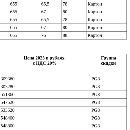
655
65,5
78
Картон
655
67
80
Картон
655
65,5
78
Картон
655
67
80
Картон
655
76
88
Картон
Цена 2023 в рублях,
Группа
с НДС 20%
скидки
309360
PG8
303280
PG8
551360
PG8
547520
PG8
533520
PG8
548400
PG8
548800
PG8