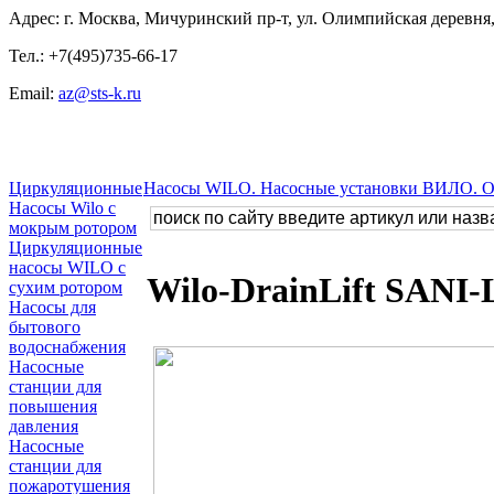
Адрес: г. Москва, Мичуринский пр-т, ул. Олимпийская деревня, 
Тел.: +7(495)735-66-17
Email:
az@sts-k.ru
Циркуляционные
Насосы WILO. Насосные установки ВИЛО. 
Насосы Wilo с
мокрым ротором
Циркуляционные
насосы WILO с
Wilo-DrainLift SANI-
сухим ротором
Насосы для
бытового
водоснабжения
Насосные
станции для
повышения
давления
Насосные
станции для
пожаротушения