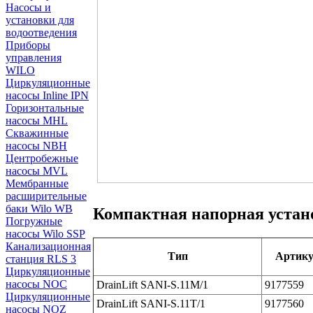
Насосы и
установки для
водоотведения
Приборы
управления
WILO
Циркуляционные
насосы Inline IPN
Горизонтальные
насосы MHL
Скважинные
насосы NBH
Центробежные
насосы MVL
Мембранные
расширительные
баки Wilo WB
Компактная напорная устано
Погружные
насосы Wilo SSP
Канализационная
Тип
Артик
станция RLS 3
Циркуляционные
насосы NOC
DrainLift SANI‐S.11M/1
9177559
Циркуляционные
DrainLift SANI‐S.11T/1
9177560
насосы NOZ