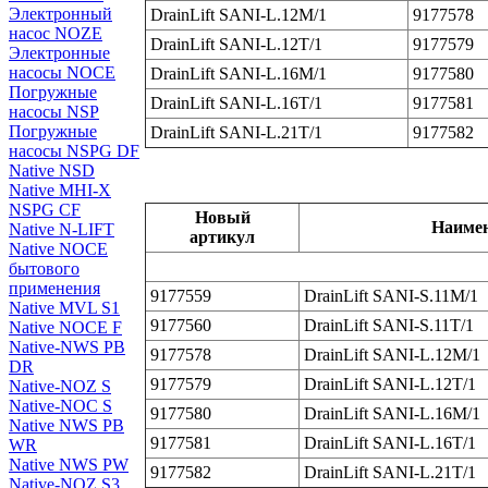
Электронный
DrainLift SANI‐L.12M/1
9177578
насос NOZE
DrainLift SANI‐L.12T/1
9177579
Электронные
насосы NOCE
DrainLift SANI‐L.16M/1
9177580
Погружные
DrainLift SANI‐L.16T/1
9177581
насосы NSP
Погружные
DrainLift SANI‐L.21T/1
9177582
насосы NSPG DF
Native NSD
Native MHI-X
NSPG CF
Новый
Наиме
Native N-LIFT
артикул
Native NOCE
бытового
применения
9177559
DrainLift SANI‐S.11M/1
Native MVL S1
9177560
DrainLift SANI‐S.11T/1
Native NOCE F
Native-NWS PB
9177578
DrainLift SANI‐L.12M/1
DR
9177579
DrainLift SANI‐L.12T/1
Native-NOZ S
Native-NOC S
9177580
DrainLift SANI‐L.16M/1
Native NWS PB
9177581
DrainLift SANI‐L.16T/1
WR
Native NWS PW
9177582
DrainLift SANI‐L.21T/1
Native-NOZ S3