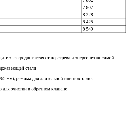
7 862
7 807
8 228
8 425
8 549
ите электродвигателя от перегрева и энергонезависимой
нержавеющей стали
65 мм), режима для длительной или повторно-
 для очистки в обратном клапане