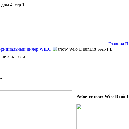
дом 4, стр.1
Главная
П
Официальный дилер WILO
Wilo-DrainLift SANI-L
L
Рабочее поле Wilo-DrainL