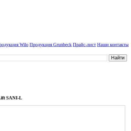
родукция Wilo
Продукция Grunbeck
Прайс-лист
Наши контакты
ift SANI-L