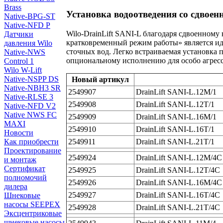
Brass
Установка водоотведения со сдвое
Native-BPG-ST
Native-NFD P
Wilo-DrainLift SANI-L благодаря сдвоенном
Датчики
кратковременный режим работы» является и
давления Wilo
сточных вод. Легко встраиваемая установка
Native-NWS
опциональному исполнению для особо агресс
Control 1
Wilo W-Lift
Native-NSPP DS
Новый артикул
Native-NBH3 SR
2549907
DrainLift SANI-L.12M/1
Native-RLSE 3
2549908
DrainLift SANI-L.12T/1
Native-NFD V2
Native NWS FC
2549909
DrainLift SANI-L.16M/1
MAXI
2549910
DrainLift SANI-L.16T/1
Новости
Как приобрести
2549911
DrainLift SANI-L.21T/1
Проектирование
2549924
DrainLift SANI-L.12M/4C
и монтаж
Сертификат
2549925
DrainLift SANI-L.12T/4C
полномочий
2549926
DrainLift SANI-L.16M/4C
дилера
2549927
DrainLift SANI-L.16T/4C
Шнековые
насосы SEEPEX
2549928
DrainLift SANI-L.21T/4C
Эксцентриковые
шнековые насосы