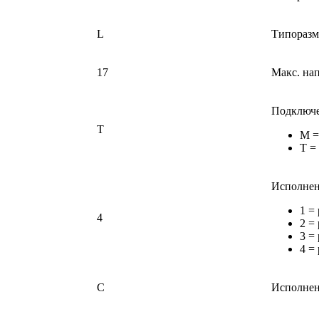
L
Типоразм
17
Макс. на
Подключе
T
M =
T =
Исполнен
1 =
4
2 =
3 =
4 =
C
Исполнен