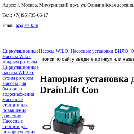
Адрес: г. Москва, Мичуринский пр-т, ул. Олимпийская деревня, 
Тел.: +7(495)735-66-17
Email:
az@sts-k.ru
Циркуляционные
Насосы WILO. Насосные установки ВИЛО. 
Насосы Wilo с
мокрым ротором
Циркуляционные
насосы WILO с
Напорная установка д
сухим ротором
Насосы для
DrainLift Con
бытового
водоснабжения
Насосные
станции для
повышения
давления
Насосные
станции для
пожаротушения