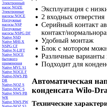
Электронный
Эксплуатация с низк
насос NOZE
Электронные
2 входных отверстия
насосы NOCE
Погружные
Серийный контакт а
насосы NSP
Погружные
контакт/нормальнора
насосы NSPG DF
Native NSD
Удобный монтаж
Native MHI-X
NSPG CF
Блок с мотором можн
Native N-LIFT
Различные варианты 
Native NOCE
бытового
Подходит для конден
применения
Native MVL S1
Native NOCE F
Native-NWS PB
Автоматическая нап
DR
Native-NOZ S
конденсата Wilo-Dra
Native-NOC S
Native NWS PB
WR
Технические характер
Native NWS PW
Native-NOZ S3