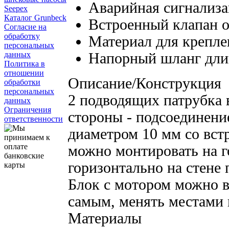
Аварийная сигнализа
Seepex
Каталог Grunbeck
Встроенный клапан о
Согласие на
обработку
Материал для крепле
персональных
Напорный шланг дли
данных
Политика в
отношении
Описание/Конструкция
обработки
персональных
2 подводящих патрубка 
данных
Ограничения
стороны - подсоединен
ответственности
диаметром 10 мм со вст
можно монтировать на г
горизонтально на стене
Блок с мотором можно вр
самым, менять местами 
Материалы