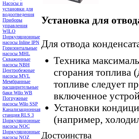
Насосы и
установки для
водоотведения
Установка для отвод
Приборы
управления
WILO
Циркуляционные
Для отвода конденсата
насосы Inline IPN
Горизонтальные
насосы MHL
Техника максималь
Скважинные
насосы NBH
сгорания топлива 
Центробежные
насосы MVL
топливе следует п
Мембранные
расширительные
включенное устрой
баки Wilo WB
Погружные
насосы Wilo SSP
Установки кондиц
Канализационная
станция RLS 3
(например, холоди
Циркуляционные
насосы NOC
Циркуляционные
Достоинства
насосы NOZ