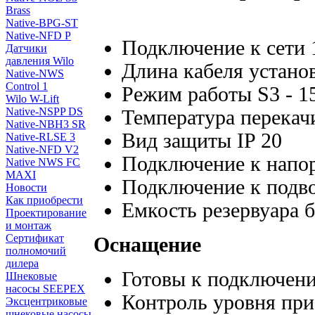
Brass
Native-BPG-ST
Native-NFD P
Подключение к сети 
Датчики
давления Wilo
Длина кабеля устано
Native-NWS
Control 1
Режим работы S3 - 
Wilo W-Lift
Native-NSPP DS
Температура перекач
Native-NBH3 SR
Вид защиты IP 20
Native-RLSE 3
Native-NFD V2
Подключение к напо
Native NWS FC
MAXI
Подключение к подв
Новости
Как приобрести
Емкость резервуара б
Проектирование
и монтаж
Сертификат
Оснащение
полномочий
дилера
Готовы к подключен
Шнековые
насосы SEEPEX
Контроль уровня пр
Эксцентриковые
шнековые насосы