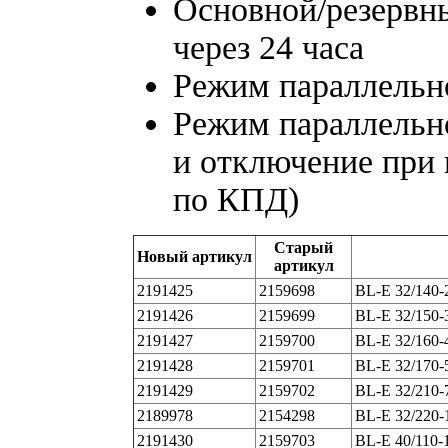
Основной/резервн
через 24 часа
Режим параллельн
Режим параллельн
и отключение при 
по КПД)
Старый
Новый артикул
артикул
2191425
2159698
BL-E 32/140-
2191426
2159699
BL-E 32/150-
2191427
2159700
BL-E 32/160-
2191428
2159701
BL-E 32/170-
2191429
2159702
BL-E 32/210-
2189978
2154298
BL-E 32/220-
2191430
2159703
BL-E 40/110-