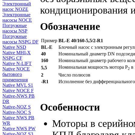
Электронный
кондиционирования и
насос NOZE
Электронные
насосы NOCE
Обозначение
Погружные
насосы NSP
Погружные
Пример
BL-E 40/160-5,5/2-R1
насосы NSPG DF
BL-E
Блочный насос с электронным регу
Native NSD
Native MHI-X
40
Номинальный диаметр DN подсоедин
NSPG CF
160
Номинальный диаметр рабочего кол
Native N-LIFT
Номинальная мощность мотора P
в 
5,5
2
Native NOCE
бытового
2
Число полюсов
применения
-R1
Исполнение без дифференциального
Native MVL S1
Native NOCE F
Native-NWS PB
DR
Особенности
Native-NOZ S
Native-NOC S
Native NWS PB
Моторы в серийно
WR
Native NWS PW
КПД благодаря кла
Native-NOZ S3