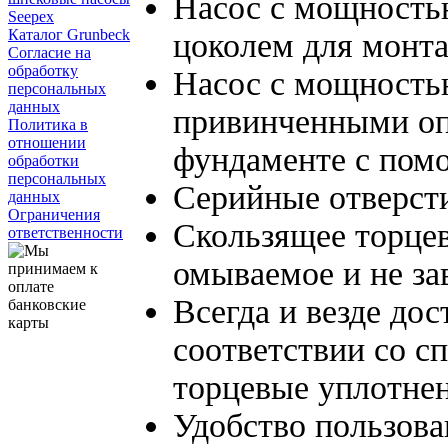
Насос с мощность
Seepex
Каталог Grunbeck
цоколем для монт
Согласие на
обработку
Насос с мощностью
персональных
данных
привинченными оп
Политика в
отношении
фундаменте с пом
обработки
персональных
Серийные отверсти
данных
Ограничения
Скользящее торцев
ответственности
омываемое и не за
Всегда и везде до
соответствии со с
торцевые уплотне
Удобство пользова