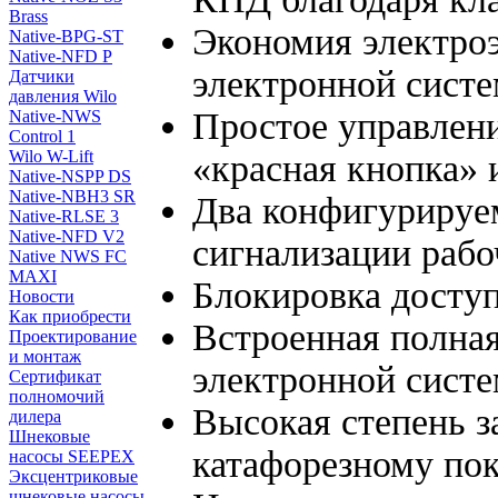
Brass
Экономия электроэ
Native-BPG-ST
Native-NFD P
электронной сист
Датчики
давления Wilo
Простое управлени
Native-NWS
Control 1
Wilo W-Lift
«красная кнопка» 
Native-NSPP DS
Native-NBH3 SR
Два конфигурируе
Native-RLSE 3
Native-NFD V2
сигнализации рабо
Native NWS FC
MAXI
Блокировка доступ
Новости
Как приобрести
Встроенная полная
Проектирование
и монтаж
электронной сист
Сертификат
полномочий
Высокая степень з
дилера
Шнековые
катафорезному по
насосы SEEPEX
Эксцентриковые
шнековые насосы