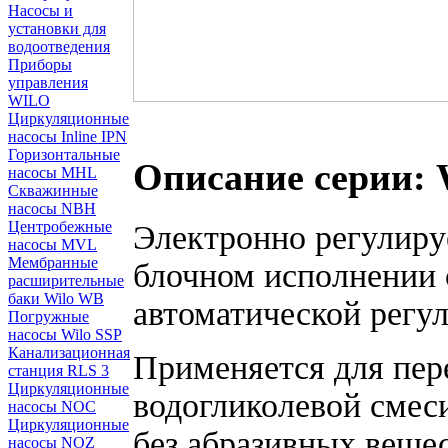
Насосы и
установки для
водоотведения
Приборы
управления
WILO
Циркуляционные
насосы Inline IPN
Горизонтальные
Описание серии: 
насосы MHL
Скважинные
насосы NBH
Центробежные
Электронно регулиру
насосы MVL
Мембранные
блочном исполнении 
расширительные
баки Wilo WB
автоматической регу
Погружные
насосы Wilo SSP
Канализационная
Применяется для пер
станция RLS 3
Циркуляционные
водогликолевой смес
насосы NOC
Циркуляционные
без абразивных вещес
насосы NOZ