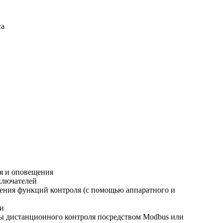
са
ля и оповещения
ключателей
рения функций контроля (с помощью аппаратного и
ки
мы дистанционного контроля посредством Modbus или