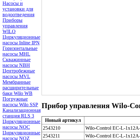
Насосы и
установки для
водоотведения
Приборы
управления
WILO
Циркуляционные
насосы Inline IPN
Горизонтальные
насосы MHL
Скважинные
насосы NBH
Центробежные
насосы MVL
Мембранные
расширительные
баки Wilo WB
Погружные
Прибор управления Wilo-Co
насосы Wilo SSP
Канализационная
станция RLS 3
Новый артикул
Циркуляционные
насосы NOC
2543210
Wilo-Control EC-L-1x1
Циркуляционные
2543211
Wilo-Control EC-L-1x
насосы NOZ