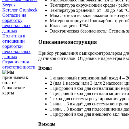
Seepex
Температура окружающей среды / рабоча
Каталог Grunbeck
Температура хранения: от –30 до +60 °
Согласие на
Макс. относительная влажность воздуха
обработку
Материал корпуса: Поликарбонат, уст
персональных
Класс защиты: IP54
данных
Электрическая безопасность: Степень за
Политика в
отношении
Описание/конструкция
обработки
персональных
Прибор управления с микроконтроллером дл
данных
датчиков сигналов. Отдельные параметры вв
Ограничения
ответственности
Входы
1 аналоговый прецизионный вход 4 – 2
2 (для 1 насоса) или 3 (для 2 насосов
1 цифровой вход для сигнализации нед
1 цифровой вход для сигнализации зат
1 вход для системы регулирования уро
1 или… 3 входа* для системы контрол
1 или… 3 входа* для подсоединения да
1 цифровой вход для внешнего вкл./вы
Выходы