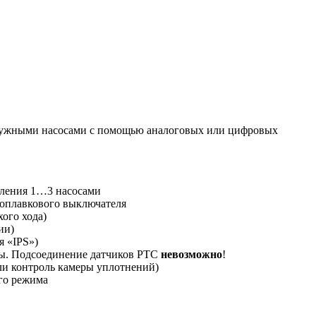
огружными насосами с помощью аналоговых или цифровых
вления 1…3 насосами
 поплавкового выключателя
ого хода)
ии)
я «IPS»)
ры. Подсоединение датчиков PTC
невозможно
!
ли контроль камеры уплотнений)
го режима