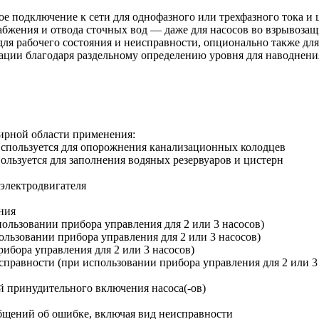
е подключение к сети для однофазного или трехфазного тока и ш
абжения и отвода сточных вод — даже для насосов во взрывоза
для рабочего состояния и неисправности, опционально также для
ации благодаря раздельному определению уровня для наводнения
ирной области применения:
спользуется для опорожнения канализационных колодцев
льзуется для заполнения водяных резервуаров и цистерн
электродвигателя
ния
ользовании прибора управления для 2 или 3 насосов)
льзовании прибора управления для 2 или 3 насосов)
ибора управления для 2 или 3 насосов)
правности (при использовании прибора управления для 2 или 3
 принудительного включения насоса(-ов)
бщений об ошибке, включая вид неисправности