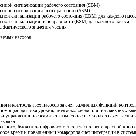
енной сигнализации рабочего состояния (SBM)
щенной сигнализации неисправности (SSM)
льной сигнализации рабочего состояния (EBM) для каждого насо
льной сигнализации неисправности (ESM) для каждого насоса
а фактического значения уровня
чаемых насосов!
ия и контроль трех насосов за счет различных функций контро
с помощью датчика уровня, пневмоколокола или поплавковых вы
и управлении насосами во взрывоопасных зонах за счет расши
 взрыва
ольного, буквенно-цифрового меню и технологии красной кноп
юбое время и повышенный комфорт за счет интеграции в систе