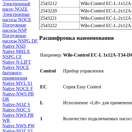
2543212
Wilo-Control EC-L-1x1
Электронный
насос NOZE
2543220
Wilo-Control EC-L-2x1
Электронные
2543221
Wilo-Control EC-L-2x
насосы NOCE
Погружные
2543222
Wilo-Control EC-L-2x1
насосы NSP
Погружные
Расшифровка наименования
насосы NSPG DF
Native NSD
Native MHI-X
Например:
Wilo-Control EC-L 1x12A-T34
NSPG CF
Native N-LIFT
Native NOCE
Control
Прибор управления
бытового
применения
Native MVL S1
EC
Серия Easy Control
Native NOCE F
Native-NWS PB
DR
L
Исполнение «Lift» для применен
Native-NOZ S
Native-NOC S
Native NWS PB
1
Количество подключаемых насос
WR
Native NWS PW
Native-NOZ S3