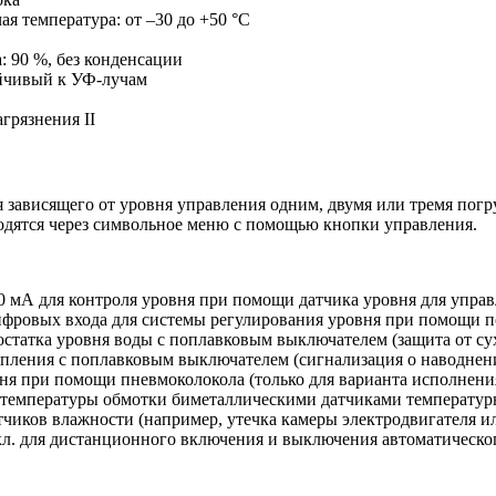
я температура: от –30 до +50 °C
C
: 90 %, без конденсации
ойчивый к УФ-лучам
грязнения II
я зависящего от уровня управления одним, двумя или тремя п
одятся через символьное меню с помощью кнопки управления.
0 мА для контроля уровня при помощи датчика уровня для упра
) цифровых входа для системы регулирования уровня при помощи
остатка уровня воды с поплавковым выключателем (защита от сух
опления с поплавковым выключателем (сигнализация о наводнен
вня при помощи пневмоколокола (только для варианта исполнени
я температуры обмотки биметаллическими датчиками температу
тчиков влажности (например, утечка камеры электродвигателя и
кл. для дистанционного включения и выключения автоматическо