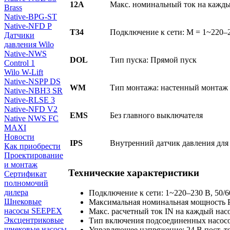
12A
Макс. номинальный ток на кажды
Brass
Native-BPG-ST
Native-NFD P
T34
Подключение к сети: M = 1~220–23
Датчики
давления Wilo
Native-NWS
DOL
Тип пуска: Прямой пуск
Control 1
Wilo W-Lift
Native-NSPP DS
WM
Тип монтажа: настенный монтаж
Native-NBH3 SR
Native-RLSE 3
Native-NFD V2
EMS
Без главного выключателя
Native NWS FC
MAXI
Новости
IPS
Внутренний датчик давления для
Как приобрести
Проектирование
и монтаж
Технические характеристики
Сертификат
полномочий
дилера
Подключение к сети: 1~220–230 В, 50/6
Шнековые
Максимальная номинальная мощность P
насосы SEEPEX
Макс. расчетный ток IN на каждый насо
Эксцентриковые
Тип включения подсоединенных насосо
шнековые насосы
Управляющее напряжение: 24 В пост. т