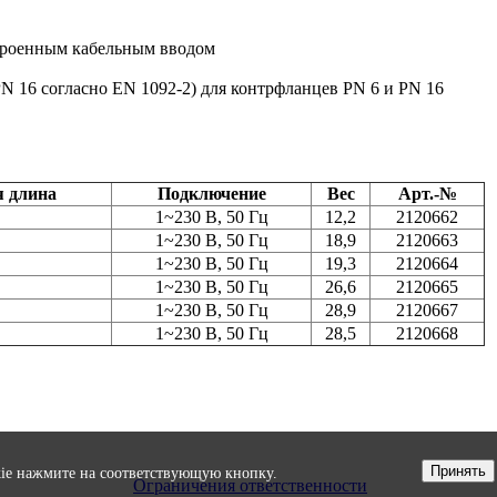
строенным кабельным вводом
N 16 согласно EN 1092-2) для контрфланцев PN 6 и PN 16
я длина
Подключение
Вес
Арт.-№
1~230 В, 50 Гц
12,2
2120662
1~230 В, 50 Гц
18,9
2120663
1~230 В, 50 Гц
19,3
2120664
1~230 В, 50 Гц
26,6
2120665
1~230 В, 50 Гц
28,9
2120667
1~230 В, 50 Гц
28,5
2120668
Принять
okie нажмите на соответствующую кнопку.
Ограничения ответственности