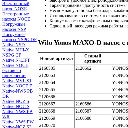
Быстрое и удобное электроподключение
Электронный
Гарантированная доступность системы 
насос NOZE
Несложная установка благодаря комби
Электронные
Использование в системах охлаждения
насосы NOCE
Корпус насоса с катафорезным покрыти
Погружные
Сдвоенный насос для режима работы «
насосы NSP
Погружные
насосы NSPG DF
Wilo Yonos MAXO-D насос с
Native NSD
Native MHI-X
NSPG CF
Старый
Новый артикул
Native N-LIFT
артикул
Native NOCE
2160585
2120662
YONOS 
бытового
2120663
YONOS 
применения
Native MVL S1
2120664
YONOS 
Native NOCE F
2120665
YONOS 
Native-NWS PB
DR
2120666
YONOS 
Native-NOZ S
2120667
2160586
YONOS 
Native-NOC S
2120668
2160587
YONOS 
Native NWS PB
WR
2120669
2160588
YONOS 
Native NWS PW
2120670
YONOS 
Native-NOZ S3