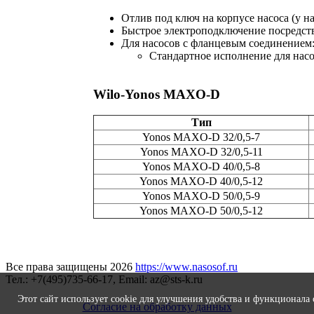
Отлив под ключ на корпусе насоса (у н
Быстрое электроподключение посредств
Для насосов с фланцевым соединением
Стандартное исполнение для насо
Wilo-Yonos MAXO-D
Тип
Yonos MAXO-D 32/0,5-7
Yonos MAXO-D 32/0,5-11
Yonos MAXO-D 40/0,5-8
Yonos MAXO-D 40/0,5-12
Yonos MAXO-D 50/0,5-9
Yonos MAXO-D 50/0,5-12
Все права защищены 2026
https://www.nasosof.ru
Тел.: +7(495)735-66-17, Email: az@sts-k.ru
Этот сайт использует cookie для улучшения удобства и функционала
Согласие на обработку данных