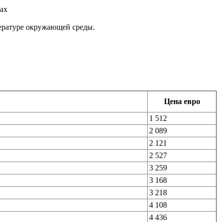
ах
ературе окружающей среды.
Цена евро
1 512
2 089
2 121
2 527
3 259
3 168
3 218
4 108
4 436