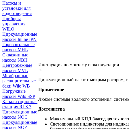
Насосы и
установки для
водоотведения
Приборы
управления
WILO
Циркуляционные
насосы Inline IPN
Горизонтальные
насосы MHL
Скважинные
насосы NBH
Инструкция по монтажу и эксплуатации
Центробежные
»
насосы MVL
Мембранные
Циркуляционный насос с мокрым ротором, с
расширительные
баки Wilo WB
Применение
Погружные
насосы Wilo SSP
Любые системы водяного отопления, систем
Канализационная
станция RLS 3
Достоинства
Циркуляционные
насосы NOC
Максимальный КПД благодаря технол
Циркуляционные
Светодиодные индикаторы для индика
насосы NOZ