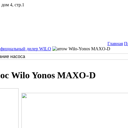
дом 4, стр.1
Главная
П
Официальный дилер WILO
Wilo-Yonos MAXO-D
ос Wilo Yonos MAXO-D