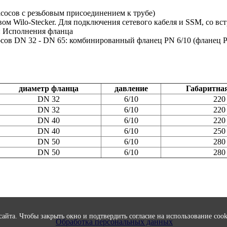
асосов с резьбовым присоединением к трубе)
ом Wilo-Stecker. Для подключения сетевого кабеля и SSM, со в
: Исполнения фланца
сов DN 32 - DN 65: комбинированный фланец PN 6/10 (фланец P
диаметр фланца
давление
Габаритна
DN 32
6/10
220
DN 32
6/10
220
DN 40
6/10
220
DN 40
6/10
250
DN 50
6/10
280
DN 50
6/10
280
 сайта. Чтобы закрыть окно и подтвердить согласие на использование co
Обработка персональных данных