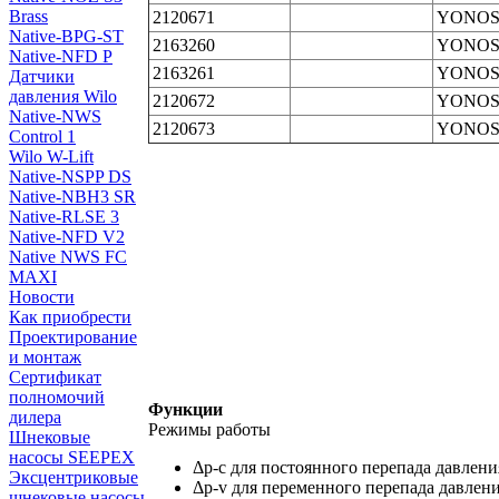
Brass
2120671
YONOS 
Native-BPG-ST
2163260
YONOS 
Native-NFD P
2163261
YONOS 
Датчики
давления Wilo
2120672
YONOS 
Native-NWS
2120673
YONOS 
Control 1
Wilo W-Lift
Native-NSPP DS
Native-NBH3 SR
Native-RLSE 3
Native-NFD V2
Native NWS FC
MAXI
Новости
Как приобрести
Проектирование
и монтаж
Сертификат
полномочий
Функции
дилера
Режимы работы
Шнековые
насосы SEEPEX
Δp‐c для постоянного перепада давлени
Эксцентриковые
Δp‐v для переменного перепада давлен
шнековые насосы