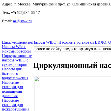
Адрес: г. Москва, Мичуринский пр-т, ул. Олимпийская деревня, 
Тел.: +7(495)735-66-17
Email:
az@sts-k.ru
Циркуляционные
Насосы WILO. Насосные установки ВИЛО. 
Насосы Wilo с
мокрым ротором
Циркуляционные
насосы WILO с
Циркуляционный нас
сухим ротором
Насосы для
бытового
водоснабжения
Насосные
станции для
повышения
давления
Насосные
станции для
пожаротушения