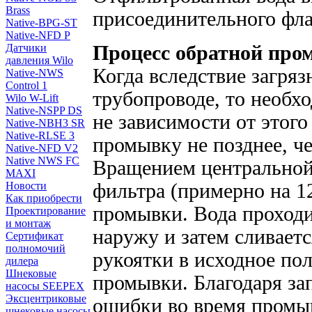
Brass
присоединительного фла
Native-BPG-ST
Native-NFD P
Датчики
Процесс обратной про
давления Wilo
Когда вследствие загряз
Native-NWS
Control 1
трубопроводе, то необх
Wilo W-Lift
Native-NSPP DS
не зависимости от этог
Native-NBH3 SR
Native-RLSE 3
промывку не позднее, че
Native-NFD V2
Native NWS FC
Вращением центральной
MAXI
Новости
фильтра (примерно на 1
Как приобрести
промывки. Вода проходи
Проектирование
и монтаж
наружу и затем сливает
Сертификат
полномочий
рукоятки в исходное по
дилера
Шнековые
промывки. Благодаря за
насосы SEEPEX
Эксцентриковые
ошибки во время промыв
шнековые насосы