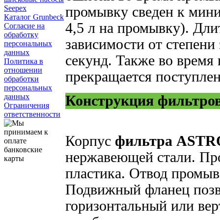
Seepex
промывку сведен к мини
Каталог Grunbeck
4,5 л на промывку). Дл
Согласие на
обработку
зависимости от степени 
персональных
данных
секунд. Также во время
Политика в
отношении
прекращается поступлен
обработки
персональных
данных
Конструкция фильтр
Ограничения
ответственности
Корпус
фильтра ASTR
нержавеющей стали. Пр
пластика. Отвод промы
Подвижный фланец позво
горизонтальный или вер