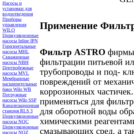
Насосы и
установки для
водоотведения
Приборы
Применение
Фильт
управления
WILO
Циркуляционные
насосы Inline IPN
Горизонтальные
Фильтр ASTRO
фирм
насосы MHL
Скважинные
фильтрации питьевой и
насосы NBH
Центробежные
трубопроводы и под- кл
насосы MVL
Мембранные
повреждений от механич
расширительные
баки Wilo WB
коррозионных частичек
Погружные
применяться для фильтр
насосы Wilo SSP
Канализационная
для оборотной воды об
станция RLS 3
Циркуляционные
химическими реагентами
насосы NOC
Циркуляционные
смазывающих сред, а та
насосы NOZ