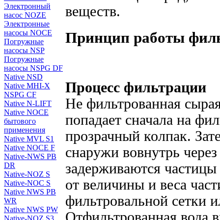
Электронный
веществ.
насос NOZE
Электронные
насосы NOCE
Принцип работы фи
Погружные
насосы NSP
Погружные
насосы NSPG DF
Native NSD
Процесс фильтрации
Native MHI-X
NSPG CF
Не фильтрованная сырая
Native N-LIFT
Native NOCE
попадает сначала на фил
бытового
применения
прозрачный колпак. Зат
Native MVL S1
Native NOCE F
снаружи вовнутрь через 
Native-NWS PB
задерживаются частицы 
DR
Native-NOZ S
от величины и веса час
Native-NOC S
Native NWS PB
фильтровальной сетки и
WR
Native NWS PW
Отфильтрованная вода в
Native-NOZ S3