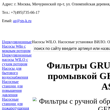
Адрес: г. Москва, Мичуринский пр-т, ул. Олимпийская деревня, 
Тел.: +7(495)735-66-17
Email:
az@sts-k.ru
Циркуляционные
Насосы WILO. Насосные установки ВИЛО. 
Насосы Wilo с
мокрым ротором
Циркуляционные
насосы WILO с
Фильтры GR
сухим ротором
Насосы для
бытового
промывкой G
водоснабжения
Насосные
A
станции для
повышения
давления
Насосные
станции для
пожаротушения